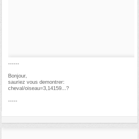
------
Bonjour,
sauriez vous demontrer:
cheval/oiseau=3,14159...?
-----