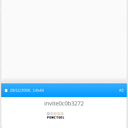
28/11/2006,
14h44
#2
invite0c0b3272