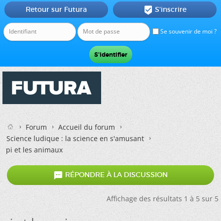
Retour sur Futura
S'inscrire

Se souvenir de moi ?
Forum
Accueil du forum
Science ludique : la science en s'amusant
pi et les animaux

RÉPONDRE À LA DISCUSSION
Affichage des résultats 1 à 5 sur 5