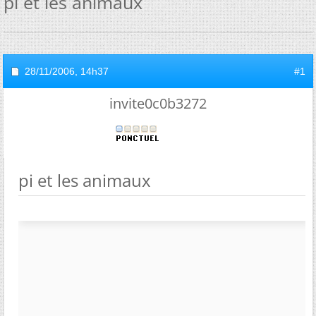
pi et les animaux
28/11/2006,
14h37
#1
invite0c0b3272
pi et les animaux