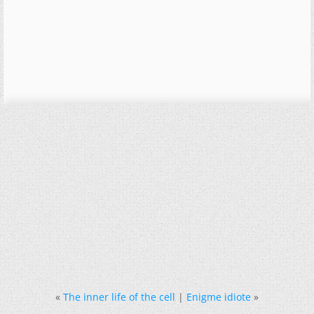
«
The inner life of the cell
|
Enigme idiote
»