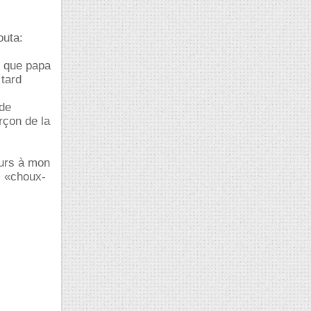
outa:
s que papa
 tard
 de
rçon de la
eurs à mon
s «choux-