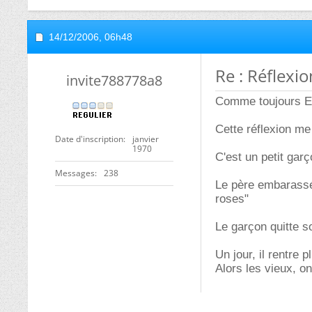
14/12/2006,
06h48
Re : Réflexio
invite788778a8
Comme toujours
Cette réflexion me 
Date d'inscription
janvier
1970
C'est un petit gar
Messages
238
Le père embarassé 
roses"
Le garçon quitte s
Un jour, il rentre p
Alors les vieux, on