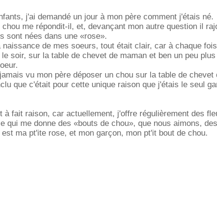
fants, j'ai demandé un jour à mon père comment j'étais né.
 chou me répondit-il, et, devançant mon autre question il raj
rs sont nées dans une «rose».
 naissance de mes soeurs, tout était clair, car à chaque foi
 le soir, sur la table de chevet de maman et ben un peu plus
soeur.
jamais vu mon père déposer un chou sur la table de chevet
lu que c'était pour cette unique raison que j'étais le seul ga
 à fait raison, car actuellement, j'offre régulièrement des fl
elle qui me donne des «bouts de chou», que nous aimons, de
e est ma pt'ite rose, et mon garçon, mon pt'it bout de chou.