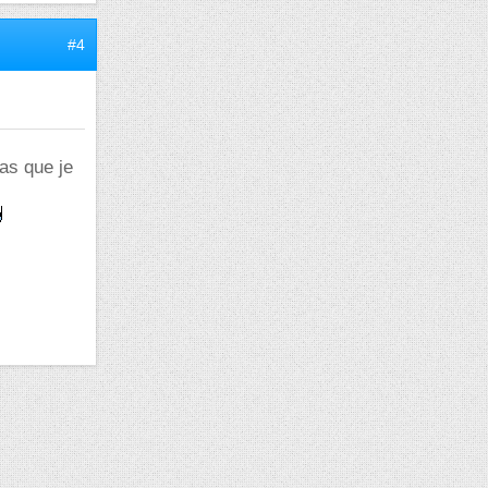
#4
as que je