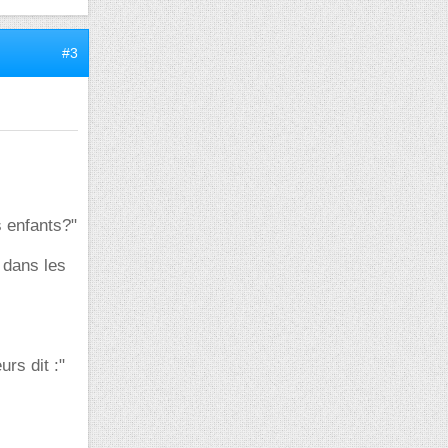
#3
s enfants?"
 dans les
urs dit :"