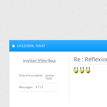
14/12/2006,
02h37
Re : Réflexio
invitec35bc9ea
Date d'inscription
janvier
1970
Messages
4 713