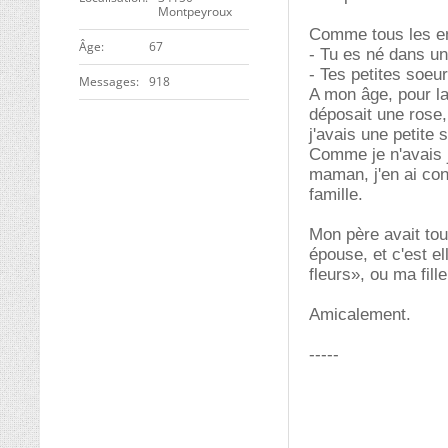
Montpeyroux
Comme tous les en
ge
67
- Tu es né dans un
- Tes petites soeu
Messages
918
A mon âge, pour la
déposait une rose,
j'avais une petite 
Comme je n'avais 
maman, j'en ai conc
famille.
Mon père avait tout
épouse, et c'est 
fleurs», ou ma fill
Amicalement.
-----