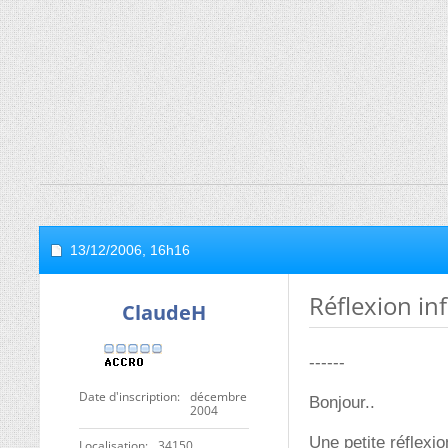
13/12/2006,
16h16
Réflexion inf
ClaudeH
------
Date d'inscription
décembre
Bonjour..
2004
Une petite réflexion
Localisation
34150