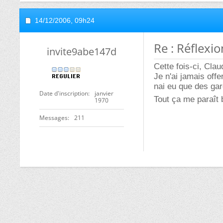
14/12/2006,
09h24
Re : Réflexio
invite9abe147d
Cette fois-ci, Cla
Je n'ai jamais off
nai eu que des gar
Date d'inscription
janvier
Tout ça me paraît
1970
Messages
211