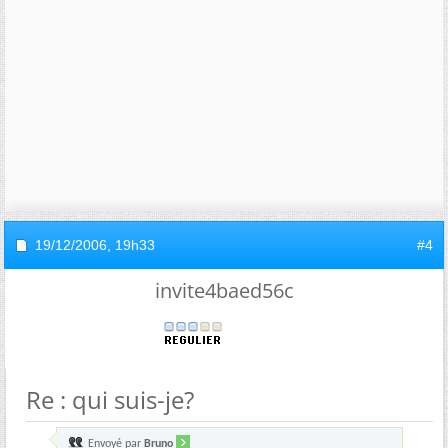
19/12/2006,
19h33
#4
invite4baed56c
Re : qui suis-je?
Envoyé par
Bruno