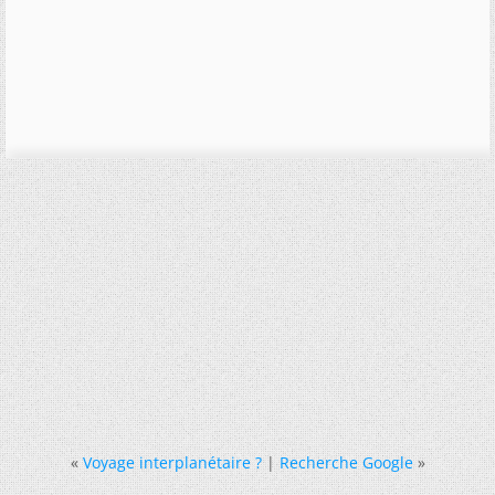
«
Voyage interplanétaire ?
|
Recherche Google
»