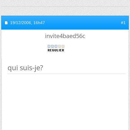
19/12/2006,
16h47
#1
invite4baed56c
qui suis-je?