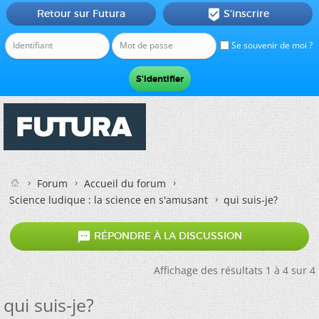
Retour sur Futura
S'inscrire

Se souvenir de moi ?
Forum
Accueil du forum
Science ludique : la science en s'amusant
qui suis-je?

RÉPONDRE À LA DISCUSSION
Affichage des résultats 1 à 4 sur 4
qui suis-je?