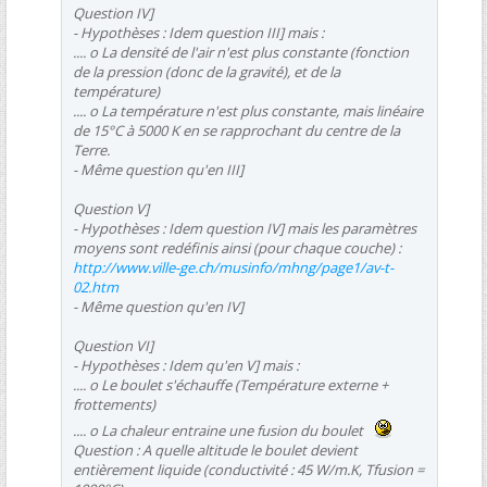
Question IV]
- Hypothèses : Idem question III] mais :
.... o La densité de l'air n'est plus constante (fonction
de la pression (donc de la gravité), et de la
température)
.... o La température n'est plus constante, mais linéaire
de 15°C à 5000 K en se rapprochant du centre de la
Terre.
- Même question qu'en III]
Question V]
- Hypothèses : Idem question IV] mais les paramètres
moyens sont redéfinis ainsi (pour chaque couche) :
http://www.ville-ge.ch/musinfo/mhng/page1/av-t-
02.htm
- Même question qu'en IV]
Question VI]
- Hypothèses : Idem qu'en V] mais :
.... o Le boulet s'échauffe (Température externe +
frottements)
.... o La chaleur entraine une fusion du boulet
Question : A quelle altitude le boulet devient
entièrement liquide (conductivité : 45 W/m.K, Tfusion =