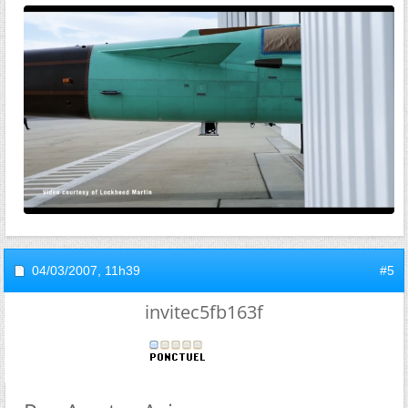
04/03/2007,
11h39
#5
invitec5fb163f