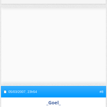
05/03/2007,
23h54
#8
_Goel_