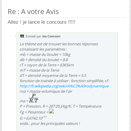
Re : A votre Avis
Allez ! je lance le concours !!!!!
Envoyé par
Jeu Concours
Le thème est de trouver les bonnes réponses
conaissant les paramètres :
mb = masse du boulet = 10kg
db = densité du boulet = 8.8
rT = rayon de la Terre = 6365km
mT = masse de la Terre
dT = densité moyenne de la Terre = 5.5
fonction de trainée à utiliser : fonction simplifiée, cf :
http://fr.wikipedia.org/wiki/A%C3%A9rodynamique
roa = masse volumique de l'air
ma =
P = Pression, R = 287.05 J/kg/K, T = Température
Fg = Pesanteur =
-11
G = 6,6742.10
voilà... pour les principales valeurs !