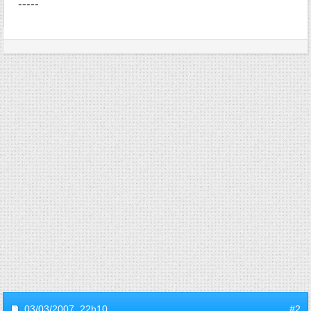
-----
03/03/2007,
22h10
#2