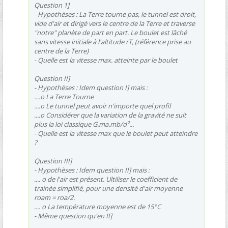
Question 1]
- Hypothèses : La Terre tourne pas, le tunnel est droit,
vide d'air et dirigé vers le centre de la Terre et traverse
"notre" planète de part en part. Le boulet est lâché
sans vitesse initiale à l'altitude rT, (référence prise au
centre de la Terre)
- Quelle est la vitesse max. atteinte par le boulet
Question II]
- Hypothèses : Idem question I] mais :
....o La Terre Tourne
....o Le tunnel peut avoir n'importe quel profil
....o Considérer que la variation de la gravité ne suit
plus la loi classique G.ma.mb/d²...
- Quelle est la vitesse max que le boulet peut atteindre
?
Question III]
- Hypothèses : Idem question II] mais :
.... o de l'air est présent. Ultiliser le coefficient de
trainée simplifié, pour une densité d'air moyenne
roam = roa/2.
.... o La température moyenne est de 15°C
- Même question qu'en II]