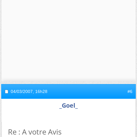
04/03/2007,
16h28
#6
_Goel_
Re : A votre Avis