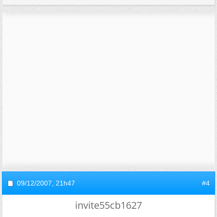
09/12/2007,
21h47
#4
invite55cb1627