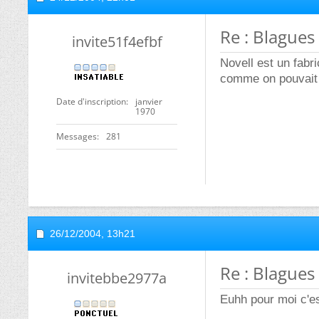
Re : Blagues
invite51f4efbf
Novell est un fabr
comme on pouvait 
Date d'inscription
janvier
1970
Messages
281
26/12/2004,
13h21
Re : Blagues
invitebbe2977a
Euhh pour moi c'es