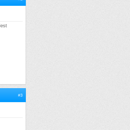
est
#3