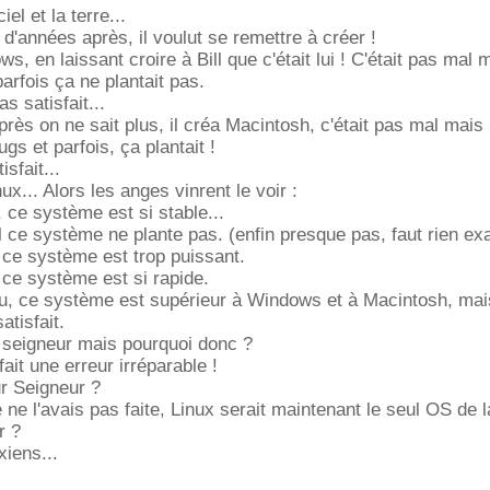
iel et la terre...
 d'années après, il voulut se remettre à créer !
s, en laissant croire à Bill que c'était lui ! C'était pas mal m
arfois ça ne plantait pas.
s satisfait...
rès on ne sait plus, il créa Macintosh, c'était pas mal mais i
s et parfois, ça plantait !
isfait...
inux... Alors les anges vinrent le voir :
, ce système est si stable...
al ce système ne plante pas. (enfin presque pas, faut rien ex
l ce système est trop puissant.
l ce système est si rapide.
eu, ce système est supérieur à Windows et à Macintosh, mai
atisfait.
h seigneur mais pourquoi donc ?
fait une erreur irréparable !
ur Seigneur ?
je ne l'avais pas faite, Linux serait maintenant le seul OS de l
r ?
xiens...