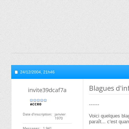
24/12/2004,
21h46
Blagues d'in
invite39dcaf7a
------
Date d'inscription
janvier
Voici quelques blag
1970
paraît... c'est qu
Messages
1 941