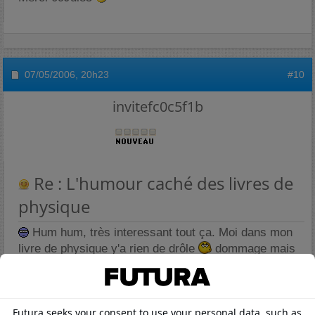
07/05/2006,
20h23
#10
invitefc0c5f1b
Re : L'humour caché des livres de
physique
Hum hum, très interessant tout ça. Moi dans mon
livre de physique y'a rien de drôle
dommage mais
y'a dejà assez d'ambiance en classe comme ça