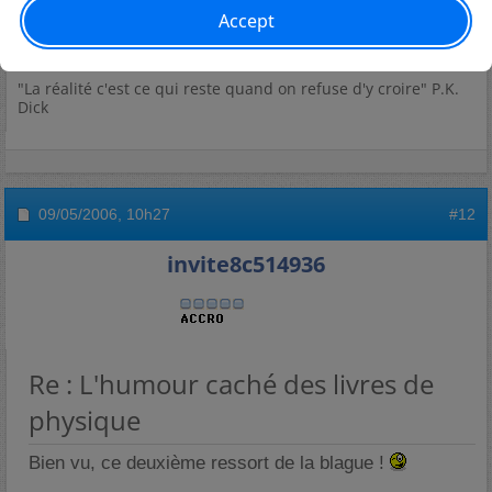
"La réalité c'est ce qui reste quand on refuse d'y croire" P.K.
Dick
09/05/2006,
10h27
#12
invite8c514936
Re : L'humour caché des livres de
physique
Bien vu, ce deuxième ressort de la blague !