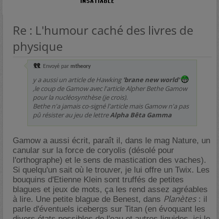
Re : L'humour caché des livres de
physique
Envoyé par
mtheory
y a aussi un article de Hawking
'brane new world'
,le coup de Gamow avec l'article Alpher Bethe Gamow
pour la nucléosynthèse (je crois).
Bethe n'a jamais co-signé l'article mais Gamow n'a pas
pû résister au jeu de lettre
Alpha Bêta Gamma
Gamow a aussi écrit, paraît il, dans le mag Nature, un
canular sur la force de coryolis (désolé pour
l'orthographe) et le sens de mastication des vaches).
Si quelqu'un sait où le trouver, je lui offre un Twix. Les
bouquins d'Etienne Klein sont truffés de petites
blagues et jeux de mots, ça les rend assez agréables
Planètes
à lire. Une petite blague de Benest, dans
: il
parle d'éventuels icebergs sur Titan (en évoquant les
divers états possibles de l'eau et autres liquides, ici le