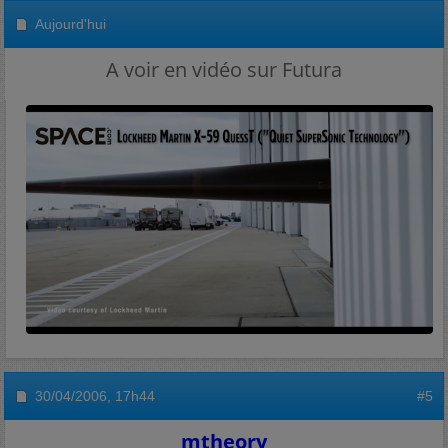
Aujourd'hui
A voir en vidéo sur Futura
30/04/2006,
17h44
#5
mtheory