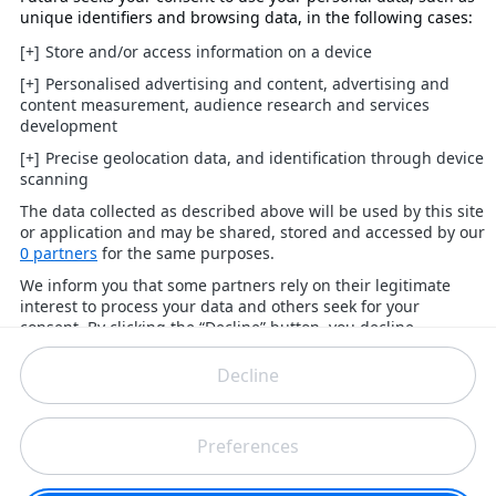
09/05/2006,
10h22
#11
FC05
Re : L'humour caché des livres de
physique
Posté par Goodstein
(...) We think of them, in fact, as quasiparticles ans
we call them phonons. This follows the convention of
giving quatized entities names ending in -ons:
photons, electrons, protons, and
so on
.
C'est quoi un so on ? Jamais entendu parler de cette
particule ...