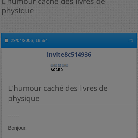
L'humour caché des livres de
physique
29/04/2006,
18h54
#1
invite8c514936
L'humour caché des livres de
physique
------
Bonjour,