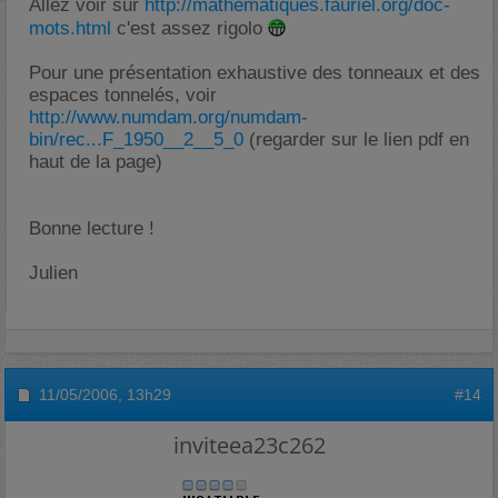
Allez voir sur
http://mathematiques.fauriel.org/doc-
mots.html
c'est assez rigolo
Pour une présentation exhaustive des tonneaux et des
espaces tonnelés, voir
http://www.numdam.org/numdam-
bin/rec...F_1950__2__5_0
(regarder sur le lien pdf en
haut de la page)
Bonne lecture !
Julien
11/05/2006,
13h29
#14
inviteea23c262