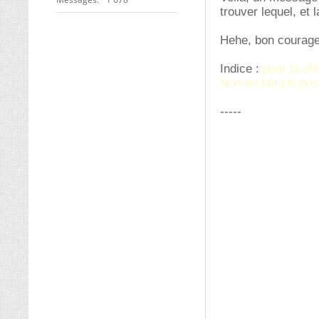
trouver lequel, et l
Hehe, bon courage
Indice :
pour la cl
Non en fait j'ai pr
-----