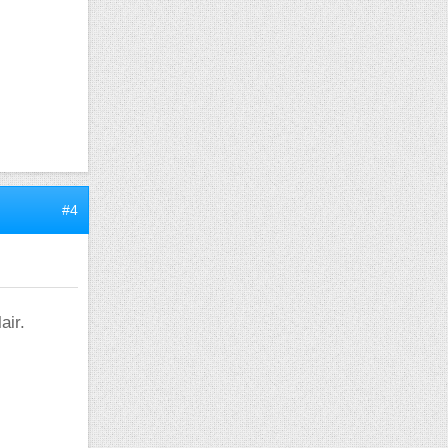
#4
air.