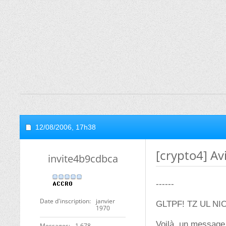
12/08/2006,
17h38
[crypto4] Av
invite4b9cdbca
------
Date d'inscription
janvier
GLTPF! TZ UL NI
1970
Voilà, un message
Messages
1 678