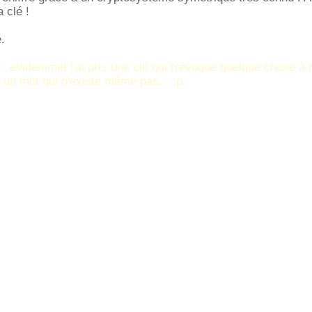
a clé !
.
é : evidemmet j'ai pris une clé qui n'évoque quelque chose à m
is un mot qui n'existe même pas... ;p