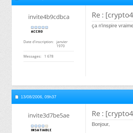
Re : [crypto
invite4b9cdbca
ça n'inspire vraim
Date d'inscription
janvier
1970
Messages
1 678
13/08/2006,
09h37
Re : [crypto
invite3d7be5ae
Bonjour,