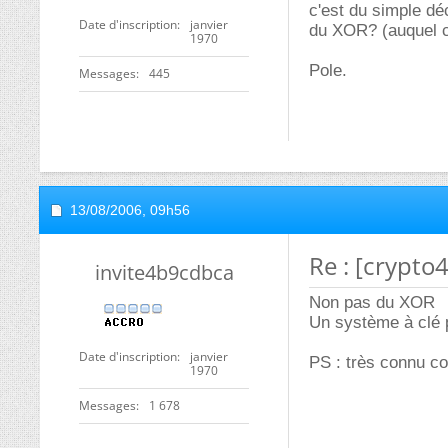
c'est du simple dé
Date d'inscription
janvier
du XOR? (auquel c
1970
Pole.
Messages
445
13/08/2006,
09h56
Re : [crypto
invite4b9cdbca
Non pas du XOR
Un système à clé pr
Date d'inscription
janvier
PS : très connu 
1970
Messages
1 678