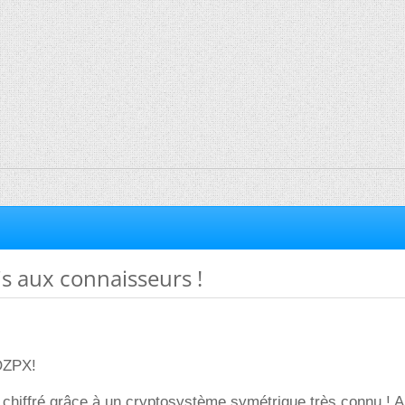
is aux connaisseurs !
OZPX!
 chiffré grâce à un cryptosystème symétrique très connu ! 