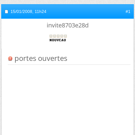
15/01/2008,
11h24
#1
invite8703e28d
portes ouvertes