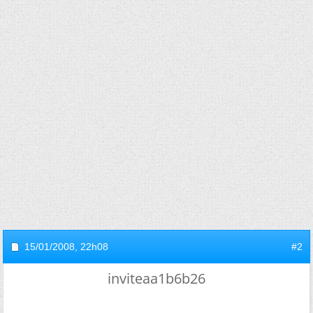
15/01/2008,
22h08
#2
inviteaa1b6b26