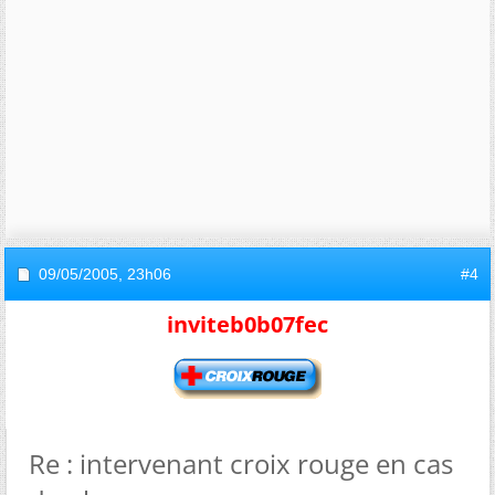
09/05/2005,
23h06
#4
inviteb0b07fec
Re : intervenant croix rouge en cas