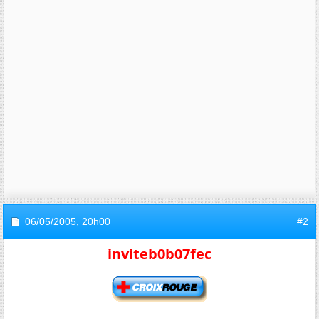
06/05/2005,
20h00
#2
inviteb0b07fec