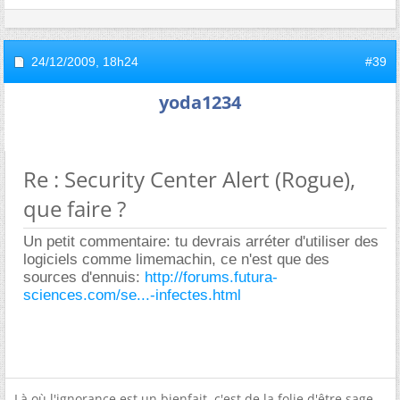
24/12/2009,
18h24
#39
yoda1234
Re : Security Center Alert (Rogue),
que faire ?
Un petit commentaire: tu devrais arréter d'utiliser des
logiciels comme limemachin, ce n'est que des
sources d'ennuis:
http://forums.futura-
sciences.com/se...-infectes.html
Là où l'ignorance est un bienfait, c'est de la folie d'être sage