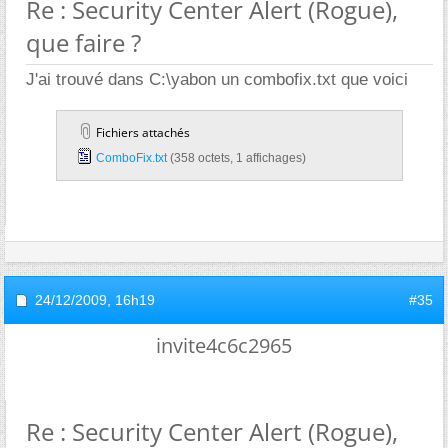
Re : Security Center Alert (Rogue),
que faire ?
J'ai trouvé dans C:\yabon un combofix.txt que voici
Fichiers attachés
ComboFix.txt‎
(358 octets, 1 affichages)
24/12/2009,
16h19
#35
invite4c6c2965
Re : Security Center Alert (Rogue),