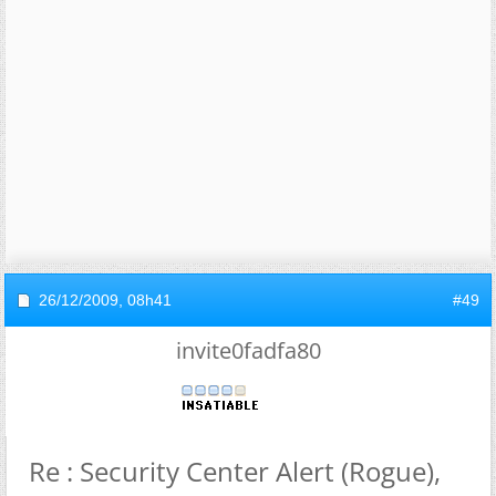
26/12/2009,
08h41
#49
invite0fadfa80
Re : Security Center Alert (Rogue),