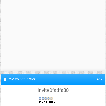
25/12/2009,
19h09
#47
invite0fadfa80