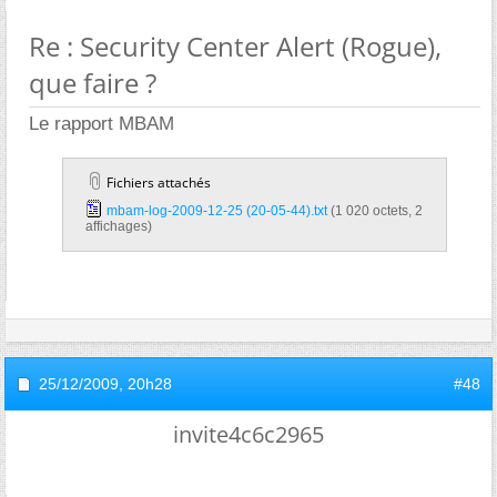
Re : Security Center Alert (Rogue),
que faire ?
Le rapport MBAM
Fichiers attachés
mbam-log-2009-12-25 (20-05-44).txt‎
(1 020 octets, 2
affichages)
25/12/2009,
20h28
#48
invite4c6c2965