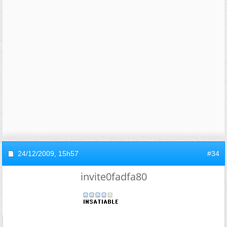
24/12/2009,
15h57
#34
invite0fadfa80