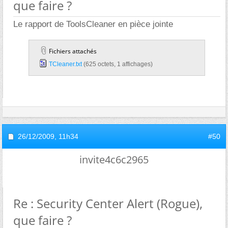
que faire ?
Le rapport de ToolsCleaner en pièce jointe
Fichiers attachés
TCleaner.txt‎
(625 octets, 1 affichages)
26/12/2009,
11h34
#50
invite4c6c2965
Re : Security Center Alert (Rogue),
que faire ?