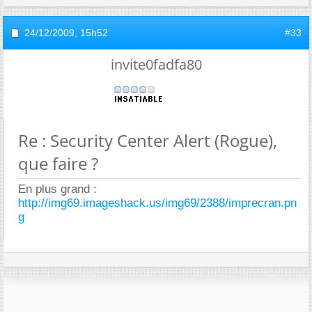
24/12/2009,
15h52
#33
invite0fadfa80
Re : Security Center Alert (Rogue),
que faire ?
En plus grand :
http://img69.imageshack.us/img69/2388/imprecran.pn
g