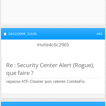
24/12/2009,
21h30
#42
invite4c6c2965
Re : Security Center Alert (Rogue),
que faire ?
repasse ATF-Cleaner puis retente ComboFix.