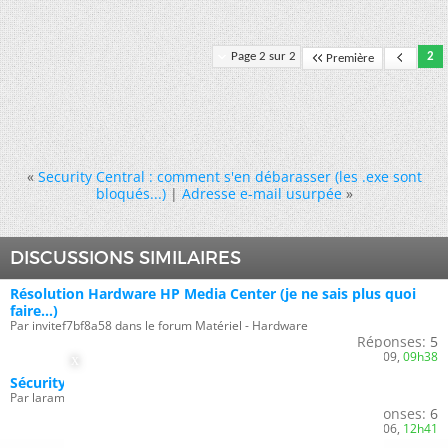
Page 2 sur 2
2
Première
«
Security Central : comment s'en débarasser (les .exe sont
bloqués...)
|
Adresse e-mail usurpée
»
DISCUSSIONS SIMILAIRES
Résolution Hardware HP Media Center (je ne sais plus quoi
faire...)
Par invitef7bf8a58 dans le forum Matériel - Hardware
Réponses:
5
Dernier message:
23/09/2009,
09h38
Sécurity center
Par laramasse dans le forum Logiciel - Software - Open Source
Réponses:
6
Dernier message:
01/08/2006,
12h41