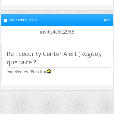
26/12/2009,
17h46
#52
invite4c6c2965
Re : Security Center Alert (Rogue),
que faire ?
excellentes fêtes itou