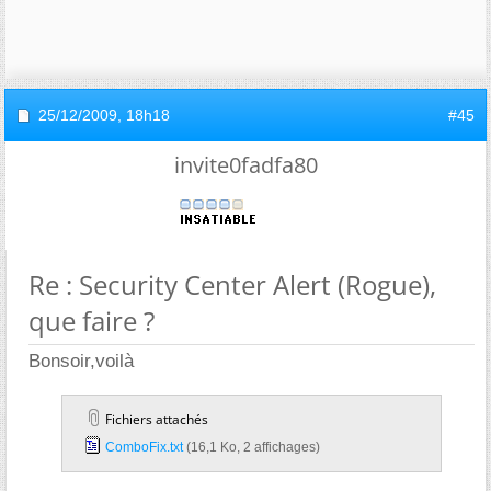
25/12/2009,
18h18
#45
invite0fadfa80
Re : Security Center Alert (Rogue),
que faire ?
Bonsoir,voilà
Fichiers attachés
ComboFix.txt‎
(16,1 Ko, 2 affichages)