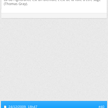
(Thomas Gray).
24/12/2009,
18h47
#40