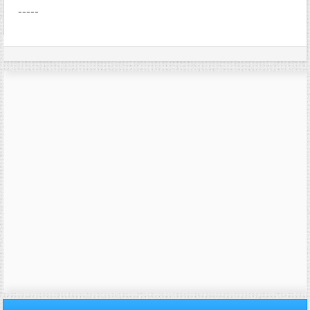
-----