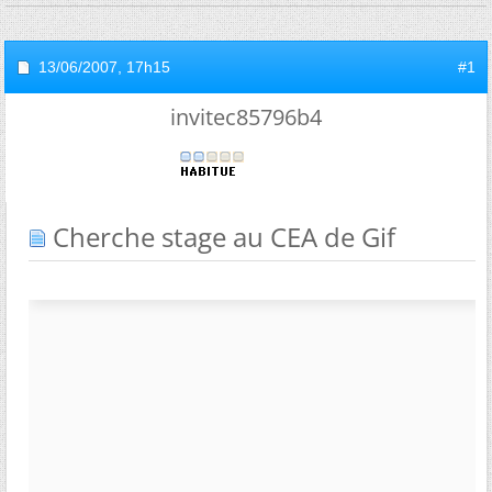
13/06/2007,
17h15
#1
invitec85796b4
Cherche stage au CEA de Gif