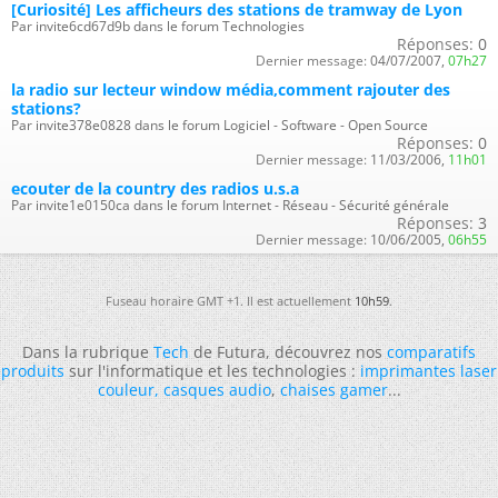
[Curiosité] Les afficheurs des stations de tramway de Lyon
Par invite6cd67d9b dans le forum Technologies
Réponses:
0
Dernier message:
04/07/2007,
07h27
la radio sur lecteur window média,comment rajouter des
stations?
Par invite378e0828 dans le forum Logiciel - Software - Open Source
Réponses:
0
Dernier message:
11/03/2006,
11h01
ecouter de la country des radios u.s.a
Par invite1e0150ca dans le forum Internet - Réseau - Sécurité générale
Réponses:
3
Dernier message:
10/06/2005,
06h55
Fuseau horaire GMT +1. Il est actuellement
10h59
.
Dans la rubrique
Tech
de Futura, découvrez nos
comparatifs
produits
sur l'informatique et les technologies :
imprimantes laser
couleur
,
casques audio
,
chaises gamer
...