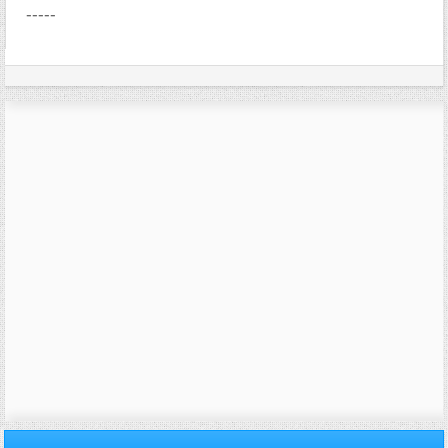
-----