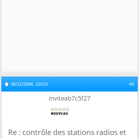
06/12/2006,
11h13
#5
inviteab7c5f27
Re : contrôle des stations radios et