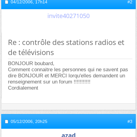
04/12/2006,
17h14
#2
invite40271050
Re : contrôle des stations radios et
de télévisions
BONJOUR boubard,
Comment connaitre les personnes qui ne savent pas
dire BONJOUR et MERCI lorqu'elles demandent un
renseignement sur un forum !!!!!!!!!!!
Cordialement
05/12/2006,
20h25
#3
azad