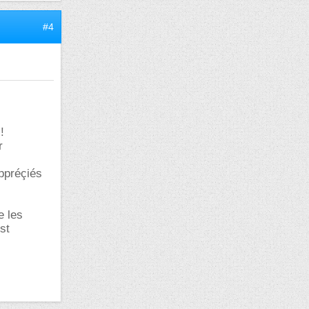
#4
!
r
ppréçiés
e les
st