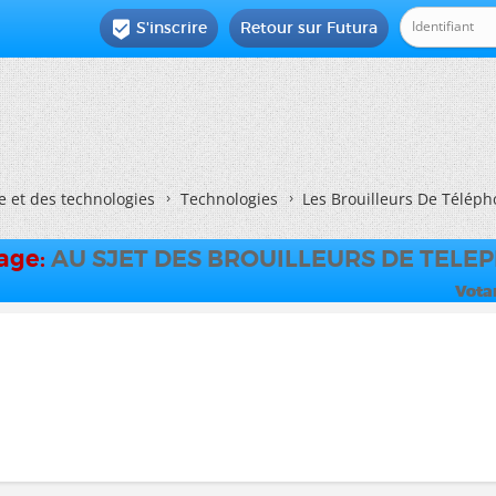
S'inscrire
Retour sur Futura

e et des technologies
Technologies
Les Brouilleurs De Téléph
dage:
AU SJET DES BROUILLEURS DE TELE
Vota