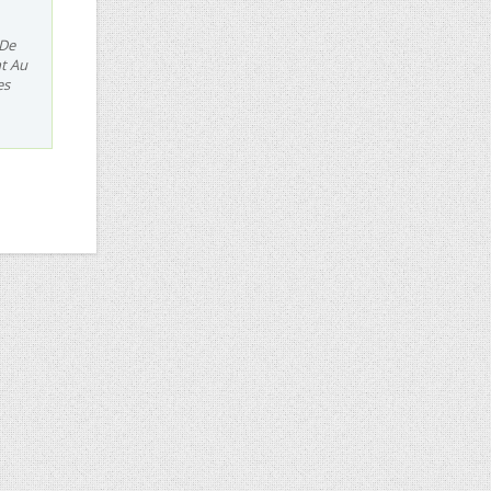
 De
nt Au
es