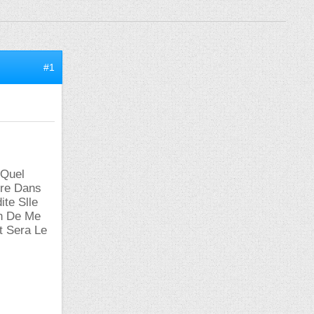
#1
 Quel
vre Dans
te Slle
en De Me
t Sera Le