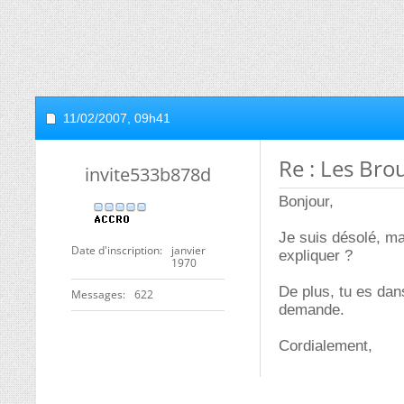
11/02/2007,
09h41
Re : Les Bro
invite533b878d
Bonjour,
Je suis désolé, ma
Date d'inscription
janvier
expliquer ?
1970
De plus, tu es dans
Messages
622
demande.
Cordialement,