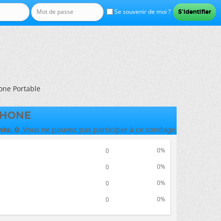
Se souvenir de moi ?
one Portable
PHONE
nts
0
. Vous ne pouvez pas participer à ce sondage.
0%
0
0%
0
0%
0
0%
0