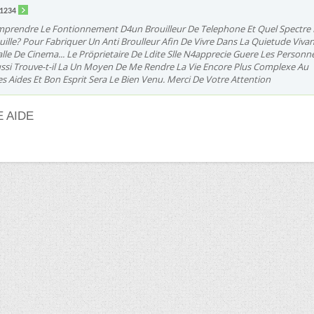
a1234
mprendre Le Fontionnement D4un Brouilleur De Telephone Et Quel Spectre
uille? Pour Fabriquer Un Anti Broulleur Afin De Vivre Dans La Quietude Viva
le De Cinema... Le Pröprietaire De Ldite Slle N4apprecie Guere Les Personn
ssi Trouve-t-il La Un Moyen De Me Rendre La Vie Encore Plus Complexe Au
s Aides Et Bon Esprit Sera Le Bien Venu. Merci De Votre Attention
 AIDE