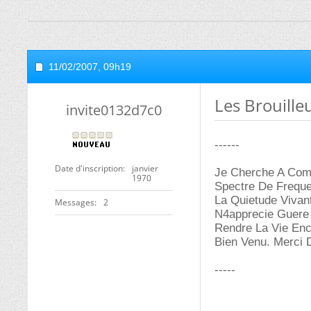
11/02/2007,
09h19
Les Brouille
invite0132d7c0
------
Date d'inscription
janvier
Je Cherche A Comp
1970
Spectre De Frequen
La Quietude Vivan
Messages
2
N4apprecie Guere 
Rendre La Vie Enc
Bien Venu. Merci D
-----