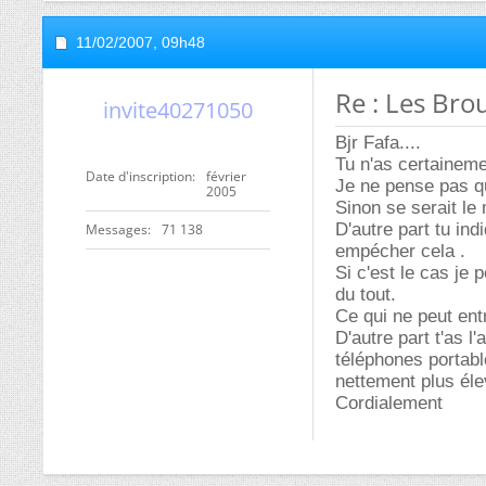
11/02/2007,
09h48
Re : Les Bro
invite40271050
Bjr Fafa....
Tu n'as certaineme
Date d'inscription
février
Je ne pense pas qu'
2005
Sinon se serait le 
D'autre part tu ind
Messages
71 138
empécher cela .
Si c'est le cas j
du tout.
Ce qui ne peut entr
D'autre part t'as l
téléphones portabl
nettement plus éle
Cordialement