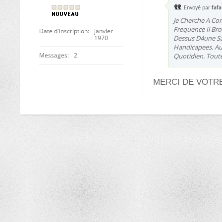
Envoyé par
faf
Je Cherche A Co
Frequence Il Bro
Date d'inscription
janvier
1970
Dessus D4une Sal
Handicapees. Au
Messages
2
Quotidien. Toute
MERCI DE VOTRE