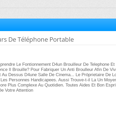
urs De Téléphone Portable
rendre Le Fontionnement D4un Brouilleur De Telephone Et
ce Il Brouille? Pour Fabriquer Un Anti Broulleur Afin De Vi
t Au Dessus D4une Salle De Cinema... Le Pröprietaire De Ldi
Les Personnes Handicapees. Aussi Trouve-t-il La Un Moy
ore Plus Complexe Au Quotidien. Toutes Aides Et Bon Espri
e Votre Attention