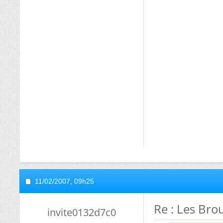
11/02/2007,
09h25
Re : Les Bro
invite0132d7c0