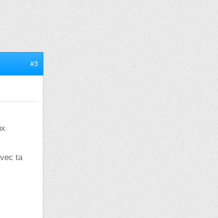
#3
ux
avec ta