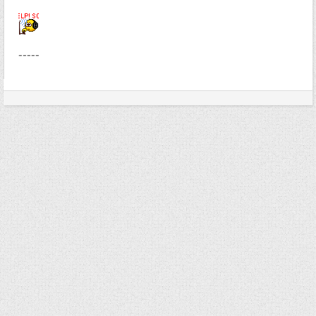
-----