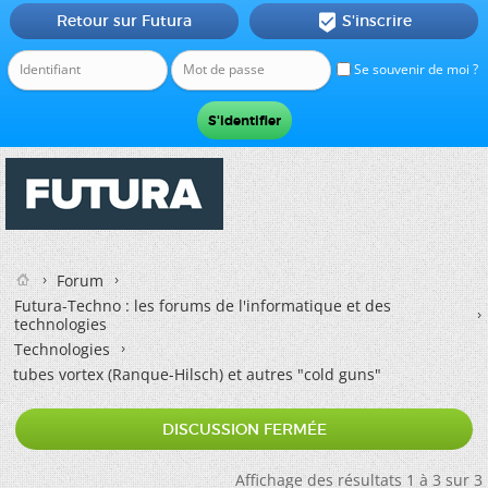
Retour sur Futura
S'inscrire

Se souvenir de moi ?
Forum
Futura-Techno : les forums de l'informatique et des
technologies
Technologies
tubes vortex (Ranque-Hilsch) et autres "cold guns"
DISCUSSION FERMÉE
Affichage des résultats 1 à 3 sur 3