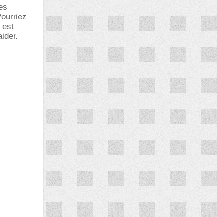
es
Pourriez
 est
aider.