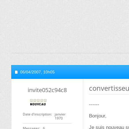
06/04/2007,
10h05
convertisseu
invite052c94c8
------
Date d'inscription
janvier
Bonjour,
1970
Je suis nouveau su
Messages
6