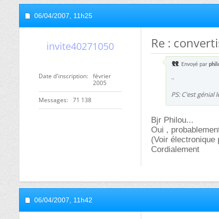
06/04/2007,
11h25
Re : convert
invite40271050
Envoyé par
phi
Date d'inscription
février
..
2005
PS: C'est génial 
Messages
71 138
Bjr Philou...
Oui , probablement
(Voir électronique
Cordialement
06/04/2007,
11h42