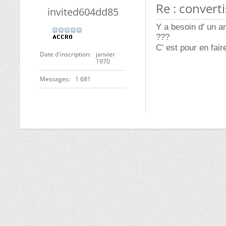
Re : convert
invited604dd85
Y a besoin d' un a
???
C' est pour en fair
Date d'inscription
janvier
1970
Messages
1 681