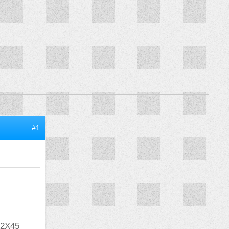
#1
i 2X45