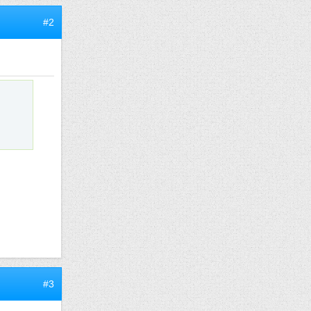
#2
#3