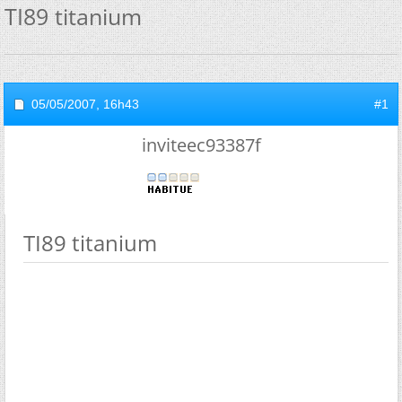
TI89 titanium
05/05/2007,
16h43
#1
inviteec93387f
TI89 titanium