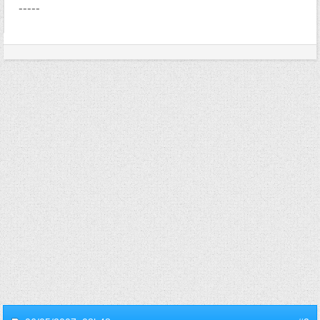
-----