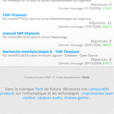
Par invite68f1b159 dans le forum Mathématiques du supérieur
Réponses:
8
Dernier message:
21/10/2006,
21h23
TI89 Titanium
Par inviteef77022c dans le forum Mathématiques du supérieur
Réponses:
22
Dernier message:
27/01/2006,
09h13
manuel ti89 titanium
Par invite29913220 dans le forum Dépannage
Réponses:
0
Dernier message:
26/01/2006,
08h16
Recherche interface Maple 8 - TI89 Titanium
Par invite872de53a dans le forum Logiciel - Software - Open Source
Réponses:
0
Dernier message:
30/12/2004,
21h13
Fuseau horaire GMT +1. Il est actuellement
13h09
.
Dans la rubrique
Tech
de Futura, découvrez nos
comparatifs
produits
sur l'informatique et les technologies :
imprimantes laser
couleur
,
casques audio
,
chaises gamer
...