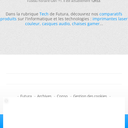
Fuseau horaire GMT +1. Il est actuellement
12h53
.
Dans la rubrique
Tech
de Futura, découvrez nos
comparatifs
produits
sur l'informatique et les technologies :
imprimantes laser
couleur
,
casques audio
,
chaises gamer
...
-
Futura
-
Archives
-
Conso
-
Gestion des cookies
-
Politique de confidentialité
-
Haut de page