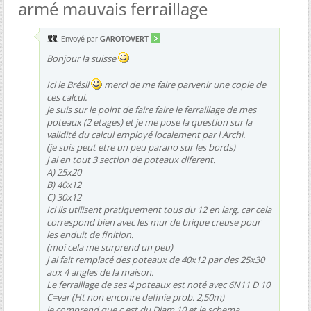
armé mauvais ferraillage
Envoyé par
GAROTOVERT
Bonjour la suisse
Ici le Brésil
merci de me faire parvenir une copie de
ces calcul.
Je suis sur le point de faire faire le ferraillage de mes
poteaux (2 etages) et je me pose la question sur la
validité du calcul employé localement par l Archi.
(je suis peut etre un peu parano sur les bords)
J ai en tout 3 section de poteaux diferent.
A) 25x20
B) 40x12
C) 30x12
Ici ils utilisent pratiquement tous du 12 en larg. car cela
correspond bien avec les mur de brique creuse pour
les enduit de finition.
(moi cela me surprend un peu)
j ai fait remplacé des poteaux de 40x12 par des 25x30
aux 4 angles de la maison.
Le ferraillage de ses 4 poteaux est noté avec 6N11 D 10
C=var (Ht non enconre definie prob. 2,50m)
je comprend que c est du Diam 10 et le schema