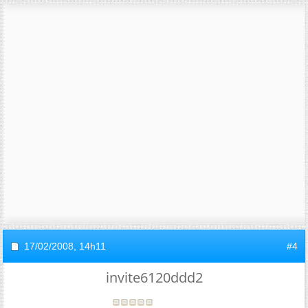
17/02/2008,
14h11
#4
invite6120ddd2