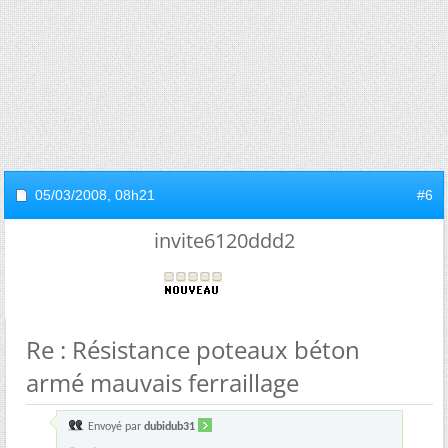
05/03/2008,
08h21
#6
invite6120ddd2
Re : Résistance poteaux béton
armé mauvais ferraillage
Envoyé par
dubidub31