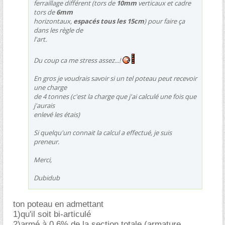
ferraillage différent (tors de
10mm
verticaux et cadre
tors de
6mm
horizontaux,
espacés tous les 15cm
) pour faire ça
dans les règle de
l'art.
Du coup ca me stress assez...!
En gros je voudrais savoir si un tel poteau peut recevoir
une charge
de 4 tonnes (c'est la charge que j'ai calculé une fois que
j'aurais
enlevé les étais)
Si quelqu'un connait la calcul a effectué, je suis
preneur.
Merci,
Dubidub
ton poteau en admettant
1)qu'il soit bi-articulé
2)armé à 0,6% de la section totale (armature