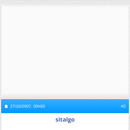
27/10/2007,
00h50
#2
sitalgo