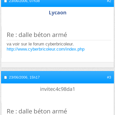
23/06/2006,
07h38
#2
Lycaon
Re : dalle béton armé
va voir sur le forum cyberbricoleur.
http://www.cyberbricoleur.com/index.php
23/06/2006,
15h17
#3
invitec4c98da1
Re : dalle béton armé