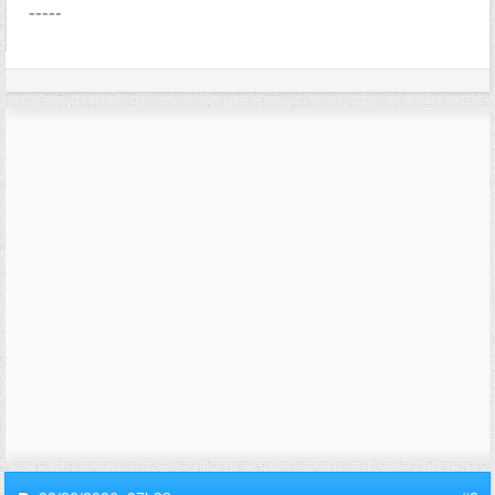
-----