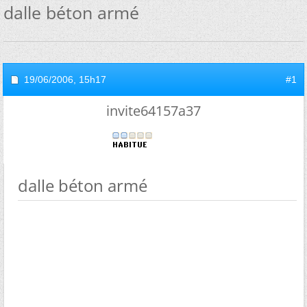
dalle béton armé
19/06/2006,
15h17
#1
invite64157a37
dalle béton armé