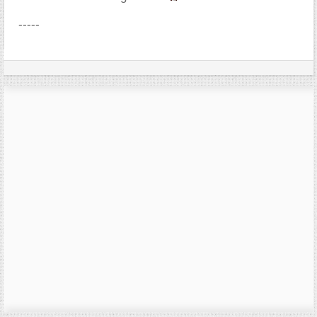
-----