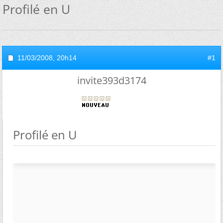
Profilé en U
11/03/2008,
20h14
#1
invite393d3174
Profilé en U