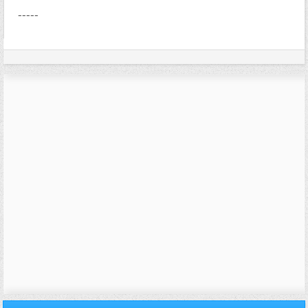
-----