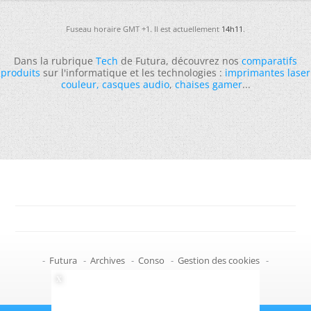
Fuseau horaire GMT +1. Il est actuellement
14h11
.
Dans la rubrique
Tech
de Futura, découvrez nos
comparatifs
produits
sur l'informatique et les technologies :
imprimantes laser
couleur
,
casques audio
,
chaises gamer
...
-
Futura
-
Archives
-
Conso
-
Gestion des cookies
-
Politique de confidentialité
-
Haut de page