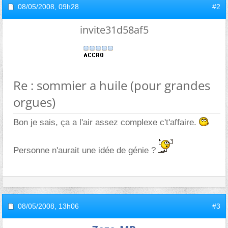
08/05/2008,
09h28
#2
invite31d58af5
Re : sommier a huile (pour grandes
orgues)
Bon je sais, ça a l'air assez complexe c't'affaire.
Personne n'aurait une idée de génie ?
08/05/2008,
13h06
#3