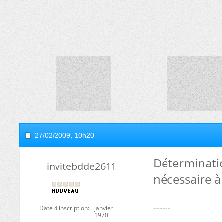
27/02/2009,
10h20
Déterminati
invitebdde2611
nécessaire à
------
Date d'inscription
janvier
1970