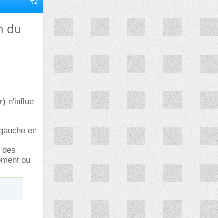
#2
n du
) n'influe
 gauche en
e des
lement ou