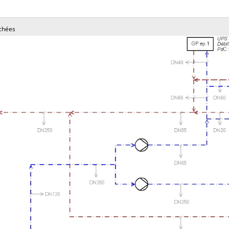
chées