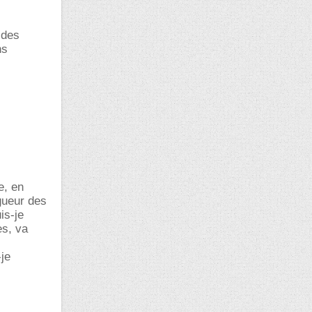
 des
ns
e, en
gueur des
is-je
es, va
je