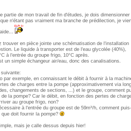
e partie de mon travail de fin d'études, je dois dimensionner
que n'étant pas vraiment ma branche de prédilection, je vie
aide...
 trouver en pièce jointe une schématisation de l'installation
stion. Le liquide à transporter est de l'eau glycolée (40%),
C à l'entrée du groupe frigo, 10°C après.
est un simple échangeur air/eau, donc des canalisations.
 suivante:
go par exemple, en connaissant le débit à fournir à la machin
ertes de charges entre la pompe (approximativement via lon
des, changements de sections, ...) et le groupe, comment pu
t de la pompe? Car le débit, en fonction des pertes de charg
rriver au groupe frigo, non?
nécessaire à l'entrée du groupe est de 59m³/h, comment puis-
t que doit fournir la pompe?
mple, mais je calle dessus depuis hier!