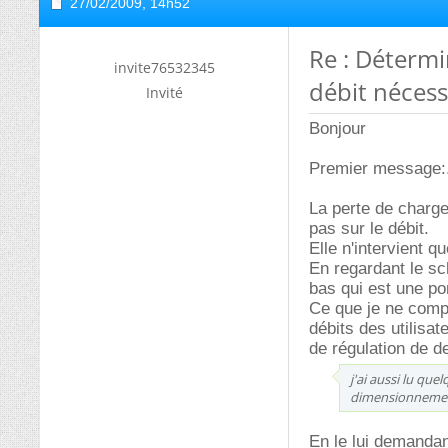
27/02/2009,
14h52
Re : Déterm
invite76532345
débit nécess
Invité
Bonjour
Premier message:..
La perte de charge
pas sur le débit.
Elle n'intervient 
En regardant le s
bas qui est une p
Ce que je ne compr
débits des utilisa
de régulation de d
j'ai aussi lu qu
dimensionnement 
En le lui demandan