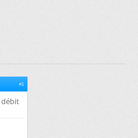
#1
 débit