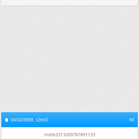
04/10/2009,
13h02
#2
invite2313209787891133