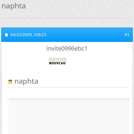
naphta
04/10/2009,
03h23
#1
invite0996ebc1
naphta