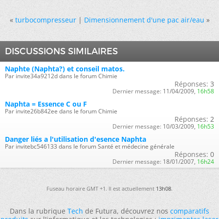
«
turbocompresseur
|
Dimensionnement d'une pac air/eau
»
DISCUSSIONS SIMILAIRES
Naphte (Naphta?) et conseil matos.
Par invite34a9212d dans le forum Chimie
Réponses:
3
Dernier message:
11/04/2009,
16h58
Naphta = Essence C ou F
Par invite26b842ee dans le forum Chimie
Réponses:
2
Dernier message:
10/03/2009,
16h53
Danger liés a l'utilisation d'esence Naphta
Par invitebc546133 dans le forum Santé et médecine générale
Réponses:
0
Dernier message:
18/01/2007,
16h24
Fuseau horaire GMT +1. Il est actuellement
13h08
.
Dans la rubrique
Tech
de Futura, découvrez nos
comparatifs