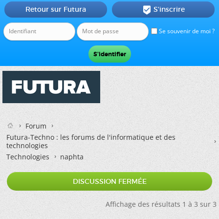
Retour sur Futura
S'inscrire

Se souvenir de moi ?
Forum
Futura-Techno : les forums de l'informatique et des
technologies
Technologies
naphta
DISCUSSION FERMÉE
Affichage des résultats 1 à 3 sur 3