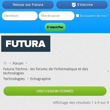
Retour sur Futura
S'inscrire

Se souvenir de moi ?
Forum
Futura-Techno : les forums de l'informatique et des
technologies
Technologies
Echographie
DISCUSSION FERMÉE
Affichage des résultats 1 à 9 sur 9