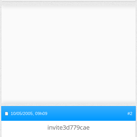
10/05/2005,
09h09
#2
invite3d779cae