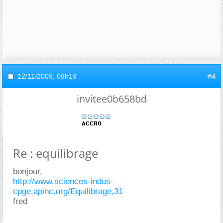
12/11/2009,
08h19
#4
invitee0b658bd
Re : equilibrage
bonjour,
http://www.sciences-indus-
cpge.apinc.org/Equilibrage,31
fred