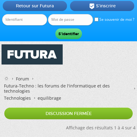
Retour sur Futura
S'inscrire

Se souvenir de moi ?
Forum
Futura-Techno : les forums de l'informatique et des
technologies
Technologies
equilibrage
DISCUSSION FERMÉE
Affichage des résultats 1 à 4 sur 4