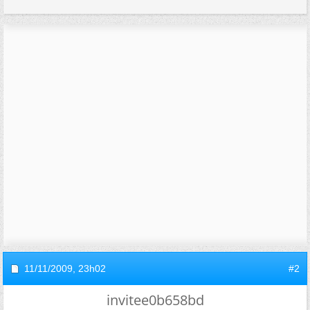
11/11/2009,
23h02
#2
invitee0b658bd