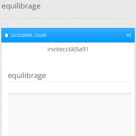
equilibrage
11/11/2009,
21h25
#1
invitecc665a91
equilibrage