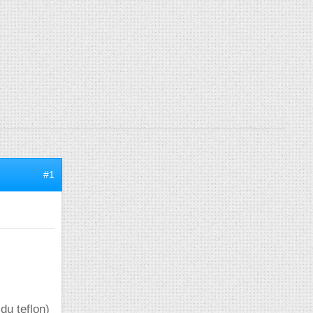
#1
du teflon)