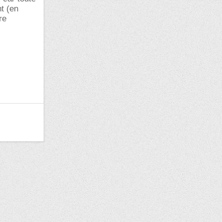
nt (en
re