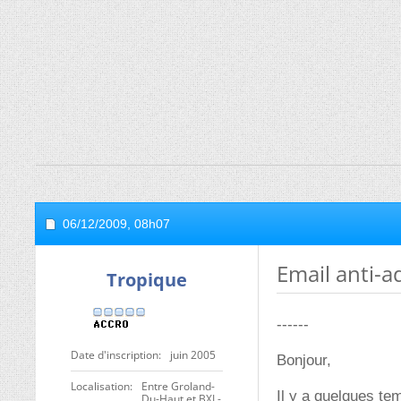
06/12/2009,
08h07
Email anti-a
Tropique
------
Date d'inscription
juin 2005
Bonjour,
Localisation
Entre Groland-
Il y a quelques tem
Du-Haut et BXL-