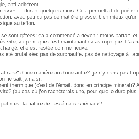
ie, anti-adhérent.
esses.... durant quelques mois. Cela permettait de poêler 
ection, avec peu ou pas de matière grasse, bien mieux qu'un
ique au teflon.
 se sont gâtées: ça a commencé à devenir moins parfait, et 
rès vite, au point que c'est maintenant catastrophique. L'asp
 changé: elle est restée comme neuve.
as été brutalisée: pas de surchauffe, pas de nettoyage à l'abr
"rattrapé" d'une manière ou d'une autre? (je n'y crois pas tro
 on ne sait jamais).
ent thermique (c'est de l'émail, donc en principe minéral)? 
évité? (au cas où j'en rachèterais une, pour qu'elle dure plus
quelle est la nature de ces émaux spéciaux?