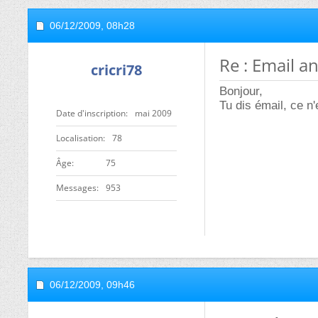
06/12/2009,
08h28
Re : Email a
cricri78
Bonjour,
Tu dis émail, ce n
Date d'inscription
mai 2009
Localisation
78
ge
75
Messages
953
06/12/2009,
09h46