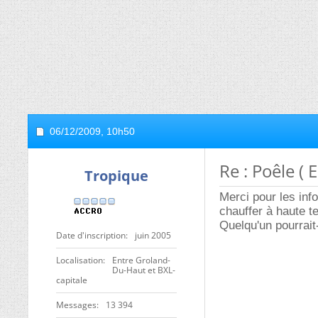
06/12/2009,
10h50
Re : Poêle ( 
Tropique
Merci pour les info
chauffer à haute t
Quelqu'un pourrait
Date d'inscription
juin 2005
Localisation
Entre Groland-
Du-Haut et BXL-
capitale
Messages
13 394