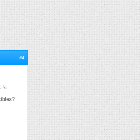
#4
 la
sibles?