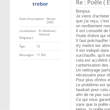
Re : Poêle ( 
trebor
Bonjour,
Je viens d'acheter
Date d'inscription
février
que j'ai reçu, c'e
2005
un revêtement nor
Il est conseillé de
Localisation
En Wallonie (
Hainaut
l'huile d'olive qui
Belgique )
Il faut préchauffe
d'y mettre les alim
ge
72
Il est indiqué dans
Messages
17 302
surchauffe, qu'il 
cela est accéléré 
carbonisation des a
Un nettoyage parf
nécessaire pour ré
Pour plus d'infos 
Le problème est qu
faudrait pour cela
afin de ne pas sur
Ce qui nous garant
sans que la poêle 
Hélas, la poêle pa