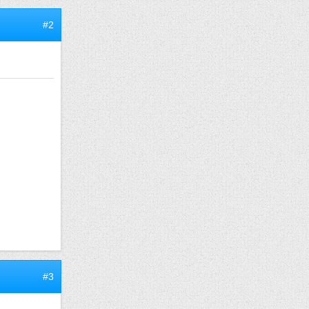
#2
#3