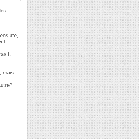
des
ensuite,
ect
asif.
p, mais
Autre?