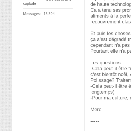
capitale
de haute technolog
Ca a tenu ses prom
Messages
13 394
aliments à la perf
recouvrement class
Et puis les choses
ça s'est dégradé t
cependant n'a pas
Pourtant elle n'a p
Les questions:
-Cela peut-il être 
c'est bientôt noêl,
Polissage? Traitem
-Cela peut-il être 
longtemps)
-Pour ma culture, 
Merci
-----