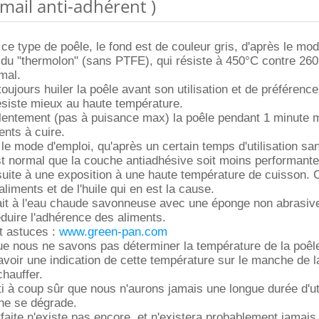
Email anti-adhérent )
 ce type de poêle, le fond est de couleur gris, d'après le mo
st du "thermolon" (sans PTFE), qui résiste à 450°C contre 26
mal.
 toujours huiler la poêle avant son utilisation et de préférenc
 résiste mieux au haute température.
r lentement (pas à puisance max) la poêle pendant 1 minute
ents à cuire.
 le mode d'emploi, qu'après un certain temps d'utilisation sa
est normal que la couche antiadhésive soit moins performante
suite à une exposition à une haute température de cuisson. C
liments et de l'huile qui en est la cause.
ait à l'eau chaude savonneuse avec une éponge non abrasiv
duire l'adhérence des aliments.
et astuces :
www.green-pan.com
e nous ne savons pas déterminer la température de la poêle,
 avoir une indication de cette température sur le manche de l
chauffer.
i à coup sûr que nous n'aurons jamais une longue durée d'uti
ne se dégrade.
rfaite n'existe pas encore, et n'existera probablement jamais,