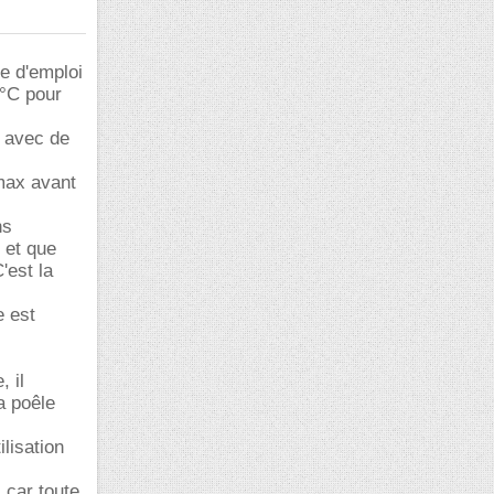
de d'emploi
0°C pour
e avec de
 max avant
ns
 et que
'est la
e est
 il
a poêle
lisation
 car toute