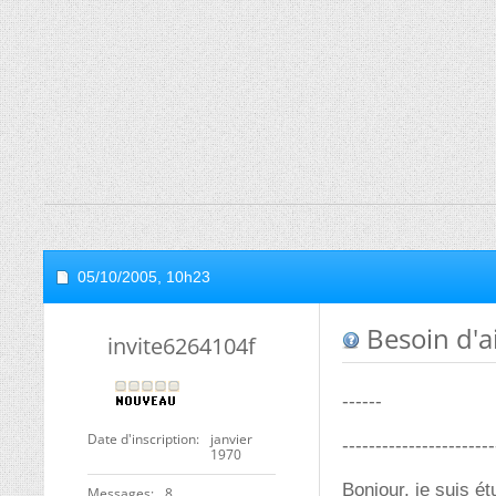
05/10/2005,
10h23
Besoin d'a
invite6264104f
------
Date d'inscription
janvier
-----------------------
1970
Bonjour, je suis é
Messages
8