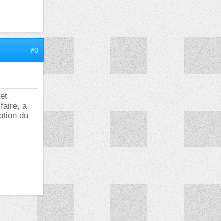
#3
fet
faire, a
ption du