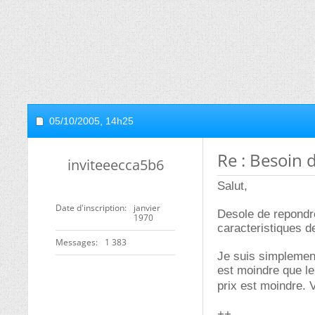
05/10/2005,
14h25
Re : Besoin 
inviteeecca5b6
Salut,
Date d'inscription
janvier
Desole de repondre
1970
caracteristiques d
Messages
1 383
Je suis simplement
est moindre que le 
prix est moindre. 
++