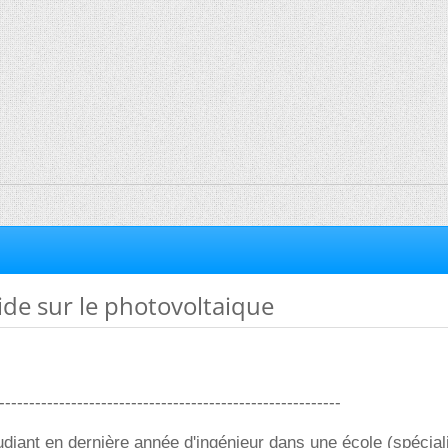
ide sur le photovoltaique
---------------------------------------------------------
tudiant en dernière année d'ingénieur dans une école (spécia