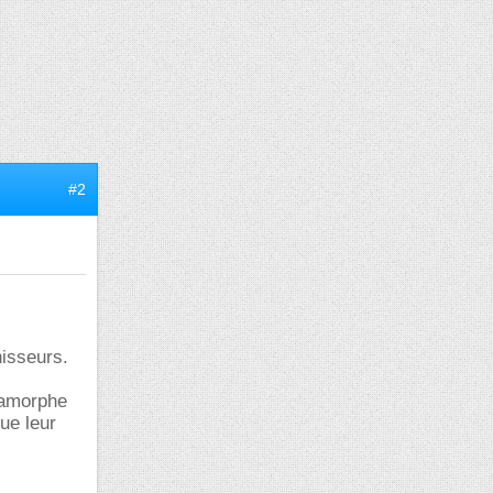
#2
nisseurs.
 amorphe
que leur