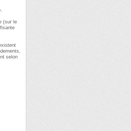
.
 (sur le
fisante
existent
endements,
ent selon