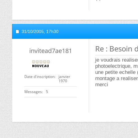
31/10/2005,
17h30
Re : Besoin 
invitead7ae181
je voudrais realise
photoelectrique, ma
une petite echelle 
Date d'inscription
janvier
montage a realiser
1970
merci
Messages
5