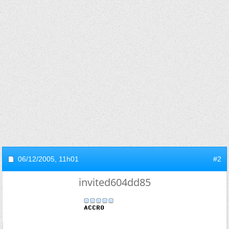
06/12/2005,
11h01
#2
invited604dd85