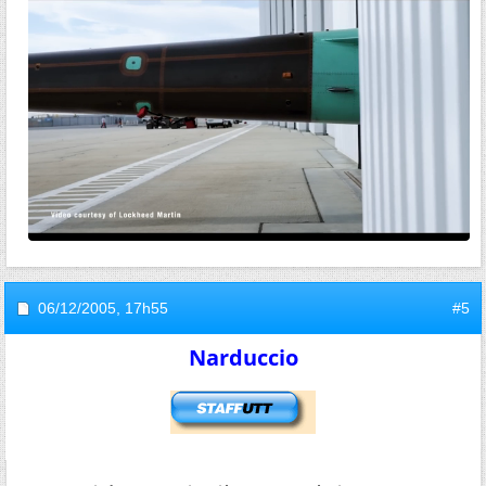
06/12/2005,
17h55
#5
Narduccio