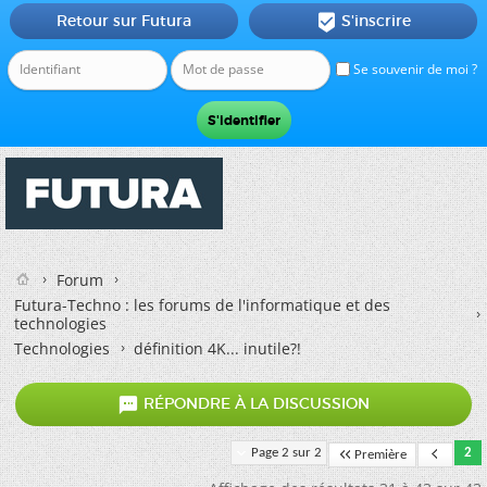
Retour sur Futura
S'inscrire

Se souvenir de moi ?
Forum
Futura-Techno : les forums de l'informatique et des
technologies
Technologies
définition 4K... inutile?!

RÉPONDRE À LA DISCUSSION
Page 2 sur 2
2
Première