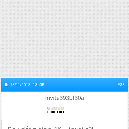
18/11/2013,
13h05
#35
invite393bf30a