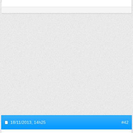
18/11/2013,
14h25
#42