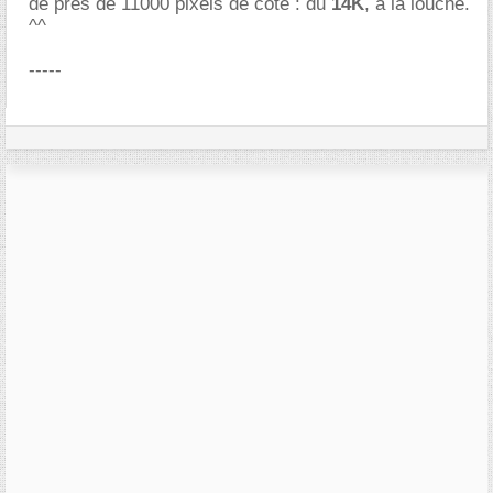
de près de 11000 pixels de côté : du
14K
, à la louche.
^^
-----