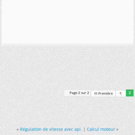
Page 2 sur 2
2
Première
«
Régulation de vitesse avec api.
|
Calcul moteur
»