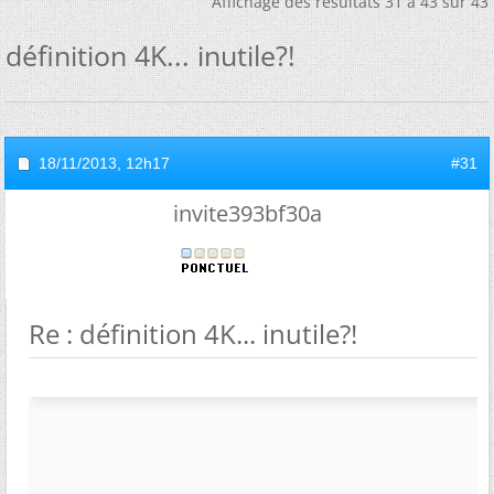
Affichage des résultats 31 à 43 sur 43
définition 4K... inutile?!
18/11/2013,
12h17
#31
invite393bf30a
Re : définition 4K... inutile?!