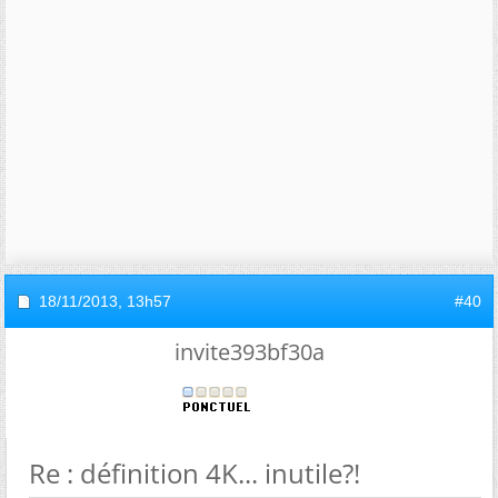
18/11/2013,
13h57
#40
invite393bf30a
Re : définition 4K... inutile?!