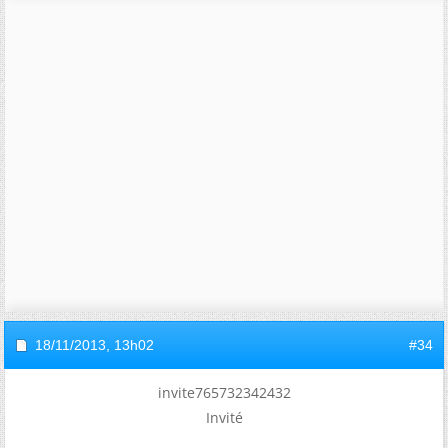
18/11/2013,
13h02
#34
invite765732342432
Invité