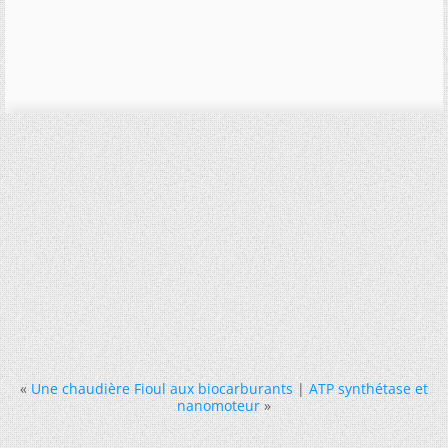
«
Une chaudière Fioul aux biocarburants
|
ATP synthétase et
nanomoteur
»