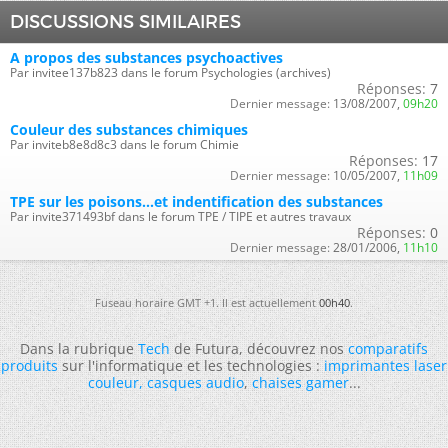
DISCUSSIONS SIMILAIRES
A propos des substances psychoactives
Par invitee137b823 dans le forum Psychologies (archives)
Réponses:
7
Dernier message:
13/08/2007,
09h20
Couleur des substances chimiques
Par inviteb8e8d8c3 dans le forum Chimie
Réponses:
17
Dernier message:
10/05/2007,
11h09
TPE sur les poisons...et indentification des substances
Par invite371493bf dans le forum TPE / TIPE et autres travaux
Réponses:
0
Dernier message:
28/01/2006,
11h10
Fuseau horaire GMT +1. Il est actuellement
00h40
.
Dans la rubrique
Tech
de Futura, découvrez nos
comparatifs
produits
sur l'informatique et les technologies :
imprimantes laser
couleur
,
casques audio
,
chaises gamer
...