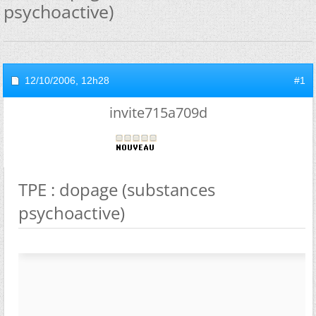
psychoactive)
12/10/2006,
12h28
#1
invite715a709d
TPE : dopage (substances
psychoactive)