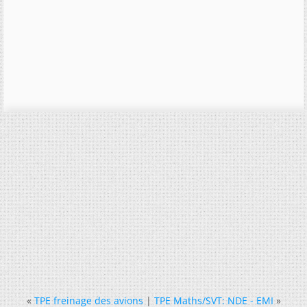
«
TPE freinage des avions
|
TPE Maths/SVT: NDE - EMI
»