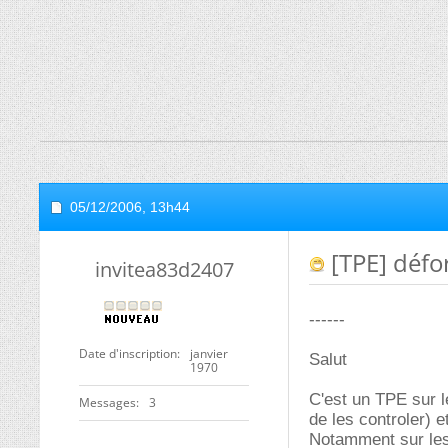
05/12/2006,
13h44
[TPE] défo
invitea83d2407
------
Date d'inscription
janvier
Salut
1970
C'est un TPE sur le
Messages
3
de les controler) 
Notamment sur les 