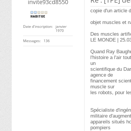
invite93cd8550
copie d'un article
objet muscles et 
Date d'inscription
janvier
1970
Des muscles artific
LE MONDE | 25.03.0
Messages
136
Quand Ray Baughma
l'histoire a l'air 
un
scientifique du D
agence de
financement scient
muscle sur
les robots, pour l
Spécialiste d'ingé
militaire d'augmen
appareils situés h
pompiers