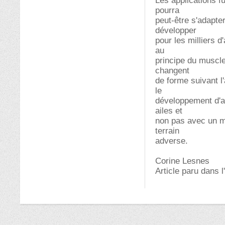
Les applications fu
pourra
peut-être s'adapte
développer
pour les milliers 
au
principe du muscle 
changent
de forme suivant l
le
développement d'ap
ailes et
non pas avec un mo
terrain
adverse.
Corine Lesnes
Article paru dans l