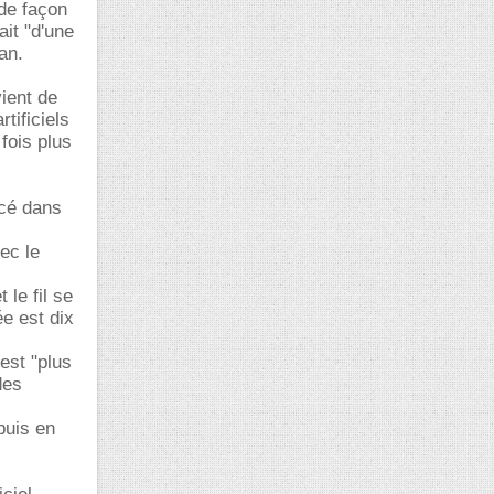
 de façon
ait "d'une
an.
ient de
tificiels
fois plus
acé dans
vec le
le fil se
e est dix
est "plus
des
puis en