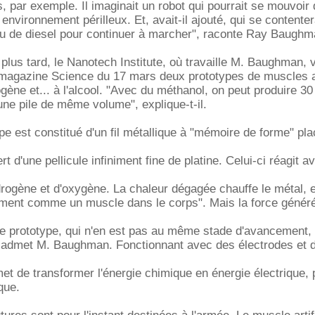
, par exemple. Il imaginait un robot qui pourrait se mouvoir
nvironnement périlleux. Et, avait-il ajouté, qui se contenter
u de diesel pour continuer à marcher", raconte Ray Baughm
lus tard, le Nanotech Institute, où travaille M. Baughman, v
 magazine Science du 17 mars deux prototypes de muscles ar
gène et... à l'alcool. "Avec du méthanol, on peut produire 30 
une pile de même volume", explique-t-il.
pe est constitué d'un fil métallique à "mémoire de forme" pl
t d'une pellicule infiniment fine de platine. Celui-ci réagit a
rogène et d'oxygène. La chaleur dégagée chauffe le métal, et 
ement comme un muscle dans le corps". Mais la force généré
re prototype, qui n'en est pas au même stade d'avancement, 
e", admet M. Baughman. Fonctionnant avec des électrodes et 
met de transformer l'énergie chimique en énergie électrique, 
que.