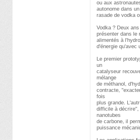
ou aux astronautes
autonome dans un e
rasade de vodka o
Vodka ? Deux ans p
présenter dans le
alimentés à l'hydro
d'énergie qu'avec 
Le premier prototy
un
catalyseur recouver
mélange
de méthanol, d'hyd
contracte, "exact
fois
plus grande. L'aut
difficile à décrir
nanotubes
de carbone, il per
puissance mécani