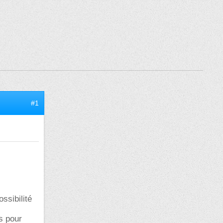
#1
ssibilité
s pour