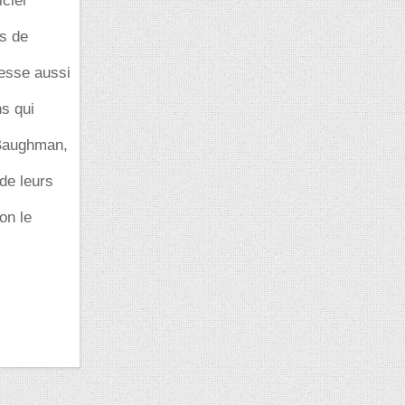
iciel
ts de
resse aussi
ns qui
 Baughman,
de leurs
on le