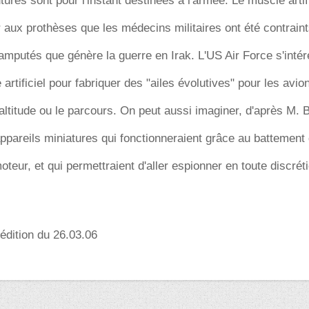
tures sont pour l'instant destinées à l'armée. Le muscle artif
r aux prothèses que les médecins militaires ont été contrain
d'amputés que génère la guerre en Irak. L'US Air Force s'inté
artificiel pour fabriquer des "ailes évolutives" pour les avio
'altitude ou le parcours. On peut aussi imaginer, d'après M.
pareils miniatures qui fonctionneraient grâce au battement 
teur, et qui permettraient d'aller espionner en toute discréti
'édition du 26.03.06