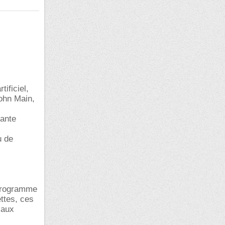
ificiel,
John Main,
sante
u de
 programme
ettes, ces
 aux