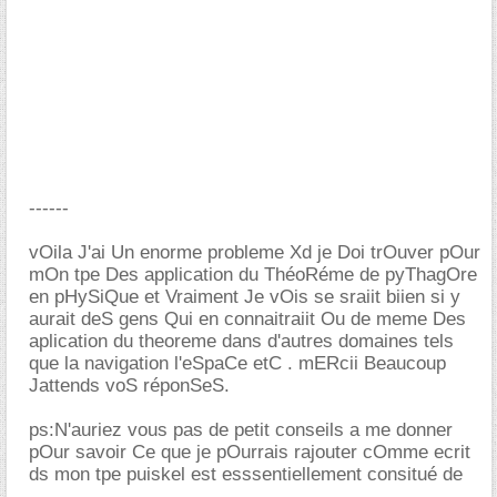
------
vOila J'ai Un enorme probleme Xd je Doi trOuver pOur
mOn tpe Des application du ThéoRéme de pyThagOre
en pHySiQue et Vraiment Je vOis se sraiit biien si y
aurait deS gens Qui en connaitraiit Ou de meme Des
aplication du theoreme dans d'autres domaines tels
que la navigation l'eSpaCe etC . mERcii Beaucoup
Jattends voS réponSeS.
ps:N'auriez vous pas de petit conseils a me donner
pOur savoir Ce que je pOurrais rajouter cOmme ecrit
ds mon tpe puiskel est esssentiellement consitué de