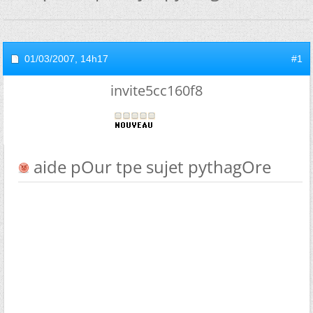
01/03/2007,
14h17
#1
invite5cc160f8
aide pOur tpe sujet pythagOre