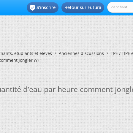
S'inscrire
Retour sur Futura

nants, étudiants et élèves
Anciennes discussions
TPE / TIPE 
 comment jongler ???
uantité d'eau par heure comment jongle