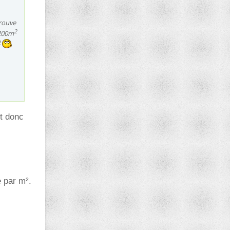
trouve
2
 200m
2
ut donc
e par m².