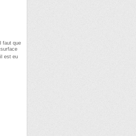
l faut que
 surface
il est eu