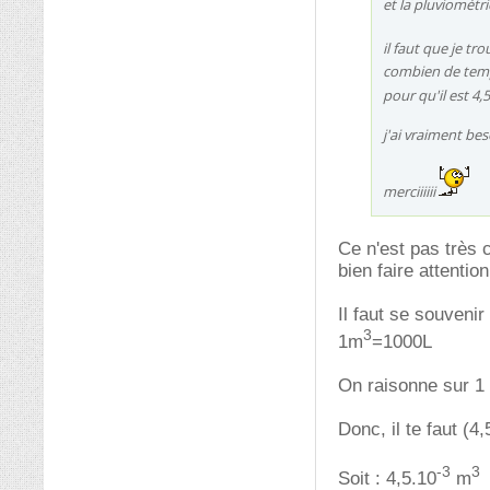
et la pluviomét
il faut que je t
combien de temps
pour qu'il est 4
j'ai vraiment beso
merciiiiii
Ce n'est pas très c
bien faire attentio
Il faut se souvenir
3
1m
=1000L
On raisonne sur 1 
Donc, il te faut (4
-3
3
Soit : 4,5.10
m