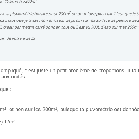
rie : 10,8mm/h/200m
2
rouve la pluviométrie horaire pour 200m
ou pour faire plus clair il faut que je 
 il faut que je laisse mon arroseur de jardin sur ma surface de pelouse de
,5L d'eau par mettre carré donc en tout qu'il est eu 900L d'eau sur mes 200m
in de votre aide !!!!
ompliqué, c'est juste un petit problème de proportions. Il fa
n aux unités.
 que :
m², et non sur les 200m², puisque ta pluvométrie est donné
,5) L/m²