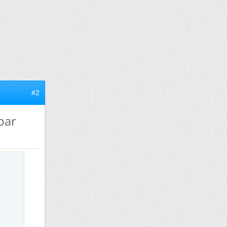
#2
par