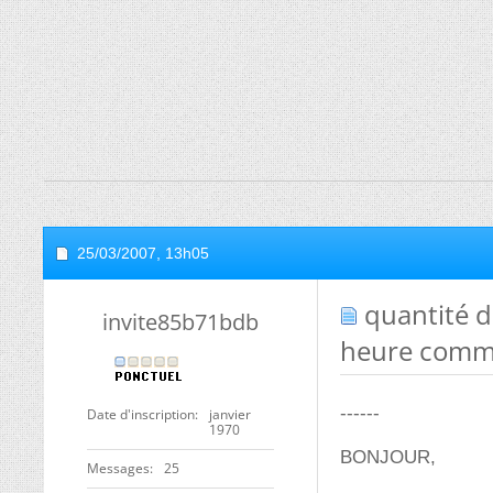
25/03/2007,
13h05
quantité d
invite85b71bdb
heure comme
------
Date d'inscription
janvier
1970
BONJOUR,
Messages
25