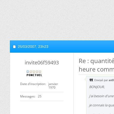
25/03/2007,
23h23
Re : quantit
invite06f59493
heure comme
Envoyé par
ant
Date d'inscription
janvier
BONJOUR,
1970
j'ai besoin d'une
Messages
25
je connais la qua