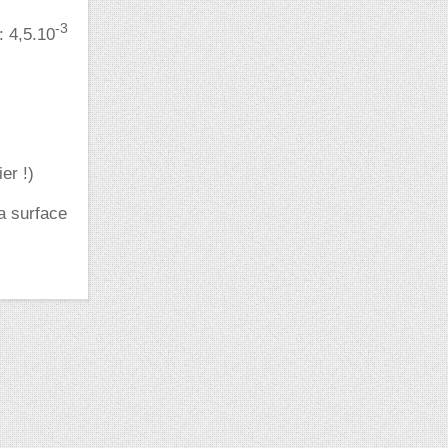
-3
: 4,5.10
er !)
la surface