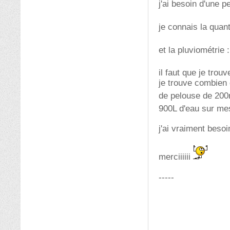
j'ai besoin d'une p
je connais la quant
et la pluviométri
il faut que je trou
je trouve combien 
de pelouse de 20
900L d'eau sur m
j'ai vraiment besoin
merciiiiii
-----