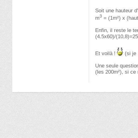
Soit une hauteur d
3
m
= (1m²) x (haut
Enfin, il reste le 
(4.5x60)/(10,8)=2
Et voilà !
(si je
Une seule question
(les 200m²), si ce 