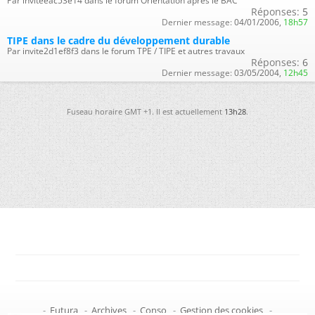
Par inviteeac53e14 dans le forum Orientation après le BAC
Réponses:
5
Dernier message:
04/01/2006,
18h57
TIPE dans le cadre du développement durable
Par invite2d1ef8f3 dans le forum TPE / TIPE et autres travaux
Réponses:
6
Dernier message:
03/05/2004,
12h45
Fuseau horaire GMT +1. Il est actuellement
13h28
.
-
Futura
-
Archives
-
Conso
-
Gestion des cookies
-