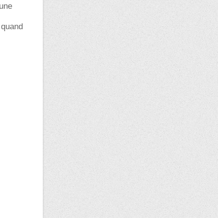
 une
t quand