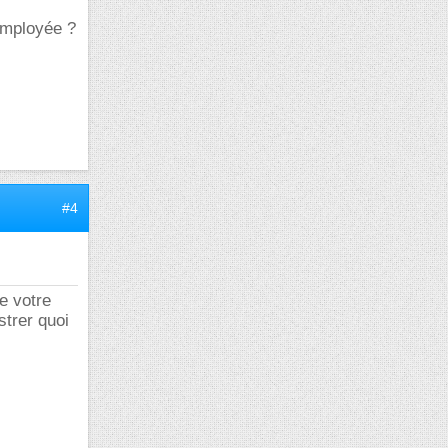
employée ?
#4
e votre
strer quoi