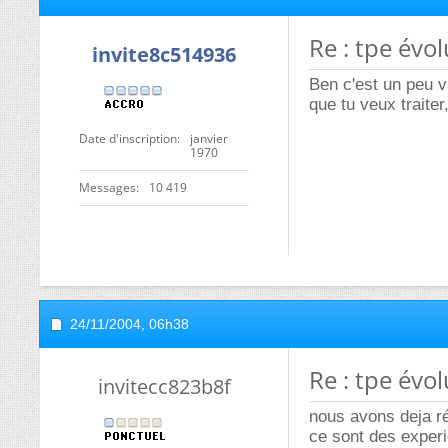
Re : tpe évo
invite8c514936
Ben c'est un peu v
que tu veux traiter
Date d'inscription
janvier
1970
Messages
10 419
24/11/2004,
06h38
Re : tpe évo
invitecc823b8f
nous avons deja ré
ce sont des exper