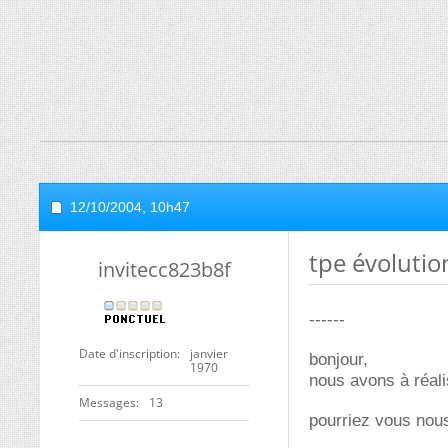
12/10/2004,
10h47
tpe évolutio
invitecc823b8f
------
Date d'inscription
janvier
bonjour,
1970
nous avons à réali
Messages
13
pourriez vous nous