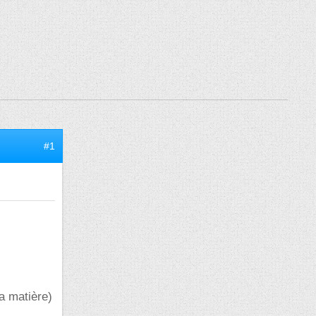
#1
a matière)