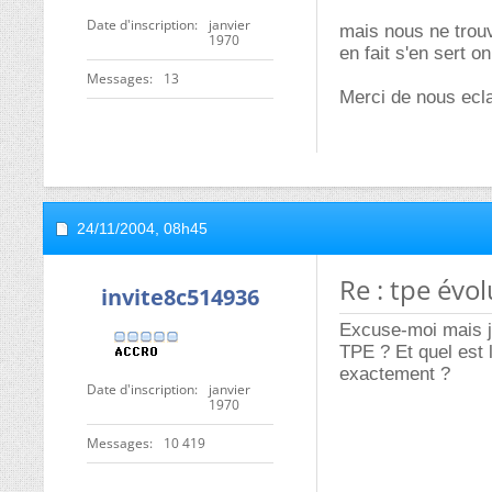
Date d'inscription
janvier
mais nous ne trouv
1970
en fait s'en sert on
Messages
13
Merci de nous ecla
24/11/2004,
08h45
Re : tpe évo
invite8c514936
Excuse-moi mais je
TPE ? Et quel est l
exactement ?
Date d'inscription
janvier
1970
Messages
10 419