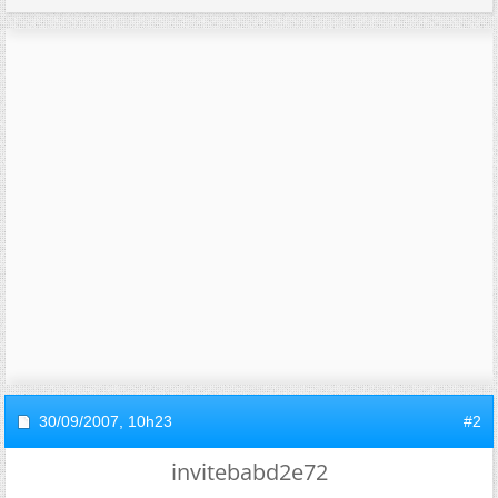
30/09/2007,
10h23
#2
invitebabd2e72