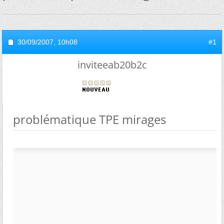
30/09/2007,
10h08
#1
inviteeab20b2c
problématique TPE mirages