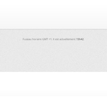
Fuseau horaire GMT +1. Il est actuellement
15h42
.
-
Futura
-
Archives
-
Conso
-