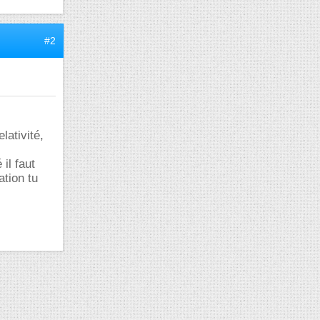
#2
lativité,
 il faut
ation tu