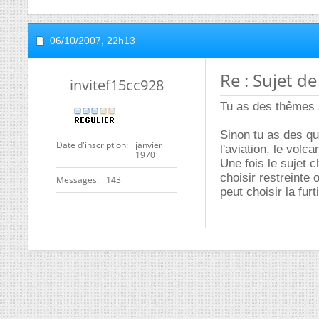
06/10/2007,
22h13
Re : Sujet 
invitef15cc928
Tu as des thêmes 
Sinon tu as des qua
Date d'inscription
janvier
l'aviation, le volca
1970
Une fois le sujet ch
choisir restreinte 
Messages
143
peut choisir la fur