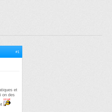
#1
atiques et
i on des
et