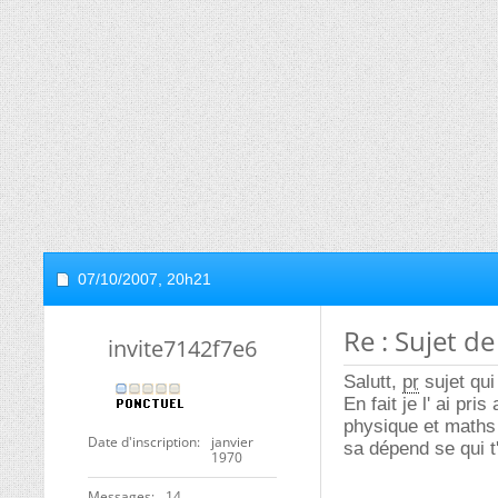
07/10/2007,
20h21
Re : Sujet 
invite7142f7e6
Salutt,
pr
sujet qui
En fait je l' ai pr
physique et maths 
Date d'inscription
janvier
sa dépend se qui t'
1970
Messages
14