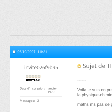
06/10/2007,
11h21
Sujet de T
invite026f9b95
------
Date d'inscription
janvier
Voila je suis en p
1970
la physique-chimie
Messages
2
maths ms pas de p