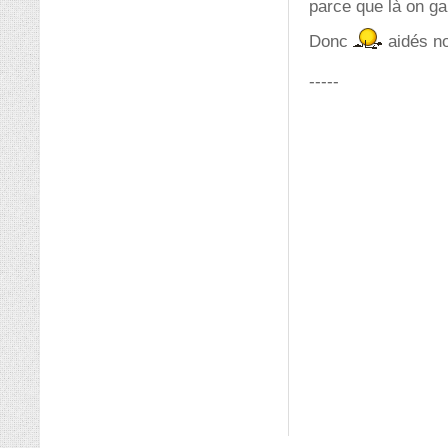
parce que là on g
Donc
aidés n
-----