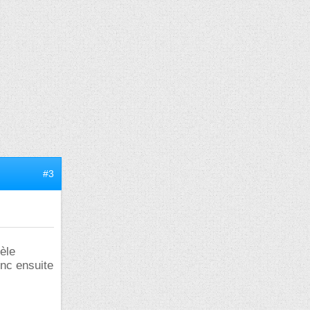
#3
mèle
onc ensuite