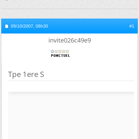
09/10/2007,
08h30
#1
invite026c49e9
Tpe 1ere S