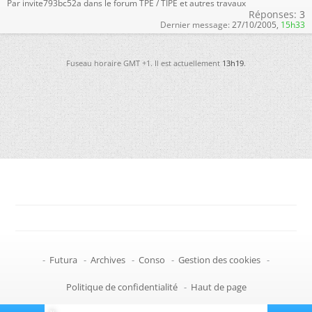
Par invite793bc52a dans le forum TPE / TIPE et autres travaux
Réponses:
3
Dernier message:
27/10/2005,
15h33
Fuseau horaire GMT +1. Il est actuellement
13h19
.
-
Futura
-
Archives
-
Conso
-
Gestion des cookies
-
Politique de confidentialité
-
Haut de page