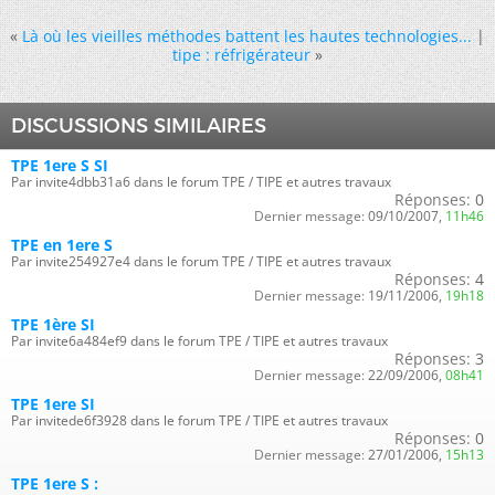
«
Là où les vieilles méthodes battent les hautes technologies...
|
tipe : réfrigérateur
»
DISCUSSIONS SIMILAIRES
TPE 1ere S SI
Par invite4dbb31a6 dans le forum TPE / TIPE et autres travaux
Réponses:
0
Dernier message:
09/10/2007,
11h46
TPE en 1ere S
Par invite254927e4 dans le forum TPE / TIPE et autres travaux
Réponses:
4
Dernier message:
19/11/2006,
19h18
TPE 1ère SI
Par invite6a484ef9 dans le forum TPE / TIPE et autres travaux
Réponses:
3
Dernier message:
22/09/2006,
08h41
TPE 1ere SI
Par invitede6f3928 dans le forum TPE / TIPE et autres travaux
Réponses:
0
Dernier message:
27/01/2006,
15h13
TPE 1ere S :