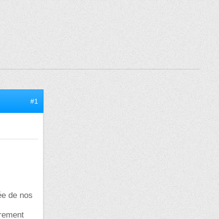
#1
cée de nos
ièrement