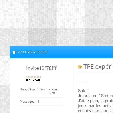
23/11/2007,
09h05
TPE expéri
invite12f78fff
------
Date d'inscription
janvier
Salut!
1970
Je suis en 1S et c
J'ai le plan, la pr
Messages
1
jours par les acti
et j'ai visité la ma