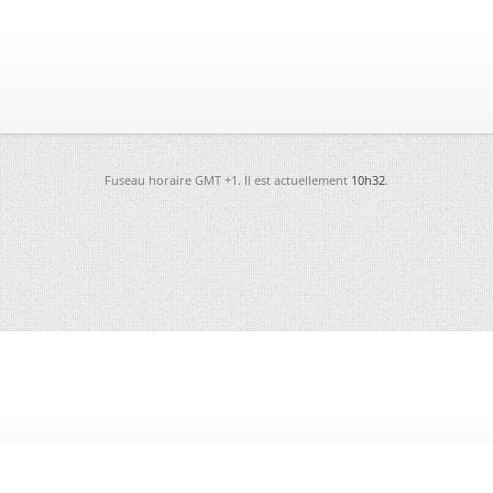
Fuseau horaire GMT +1. Il est actuellement
10h32
.
-
Futura
-
Archives
-
Conso
-