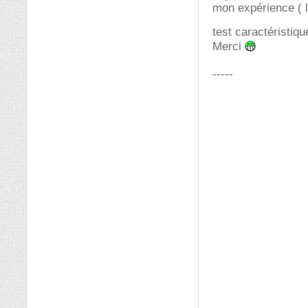
mon expérience ( l
test caractéristiq
Merci
-----