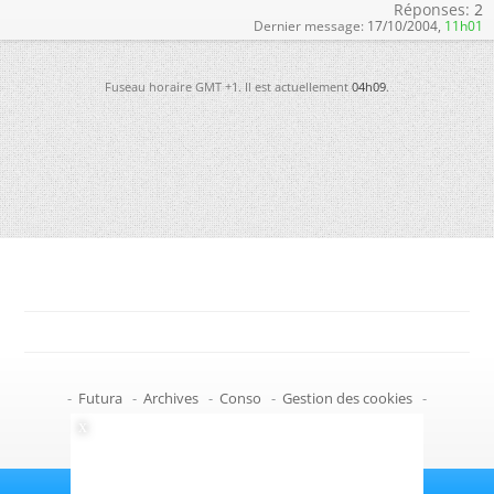
Réponses:
2
Dernier message:
17/10/2004,
11h01
Fuseau horaire GMT +1. Il est actuellement
04h09
.
-
Futura
-
Archives
-
Conso
-
Gestion des cookies
-
Politique de confidentialité
-
Haut de page