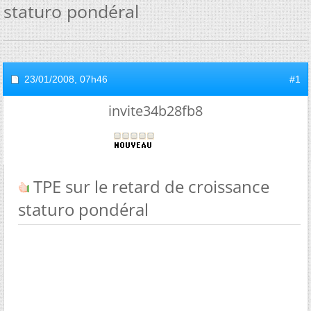
staturo pondéral
23/01/2008,
07h46
#1
invite34b28fb8
TPE sur le retard de croissance
staturo pondéral