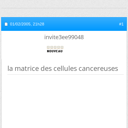
01/02/2005,
21h28
#1
invite3ee99048
la matrice des cellules cancereuses