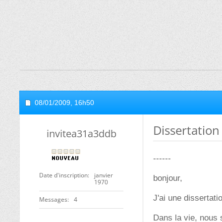
08/01/2009,
16h50
Dissertation
invitea31a3ddb
------
Date d'inscription
janvier
bonjour,
1970
J'ai une dissertatio
Messages
4
Dans la vie, nous 