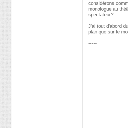
considérons comme
monologue au théât
spectateur?
J'ai tout d'abord d
plan que sur le m
-----