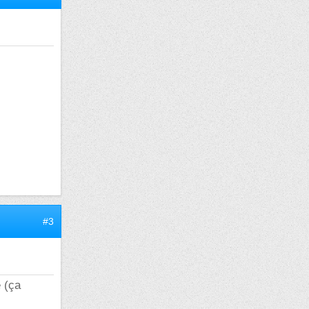
#3
e (ça