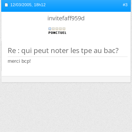
12/03/2005,
18h12
#3
invitefaff959d
Re : qui peut noter les tpe au bac?
merci bcp!