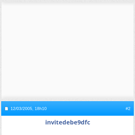
12/03/2005,
18h10
#2
invitedebe9dfc