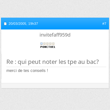
20/03/2005,
19h37
#7
invitefaff959d
Re : qui peut noter les tpe au bac?
merci de tes conseils !