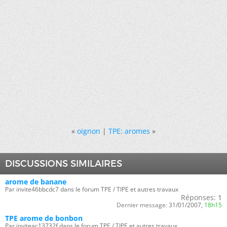
«
oignon
|
TPE: aromes
»
DISCUSSIONS SIMILAIRES
arome de banane
Par invite46bbcdc7 dans le forum TPE / TIPE et autres travaux
Réponses:
1
Dernier message:
31/01/2007,
18h15
TPE arome de bonbon
Par inviteac13732f dans le forum TPE / TIPE et autres travaux