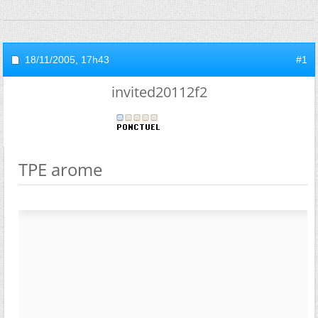
18/11/2005,
17h43
#1
invited20112f2
TPE arome