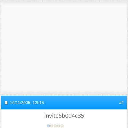
19/11/2005,
12h15
#2
invite5b0d4c35