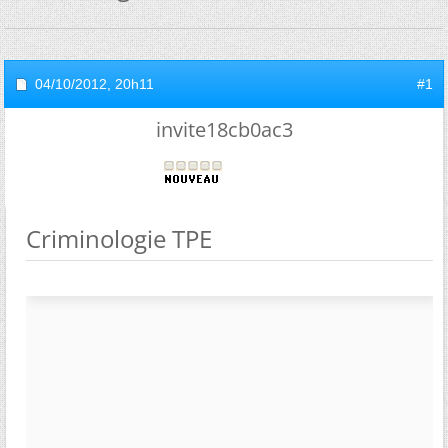
04/10/2012,
20h11
#1
invite18cb0ac3
Criminologie TPE