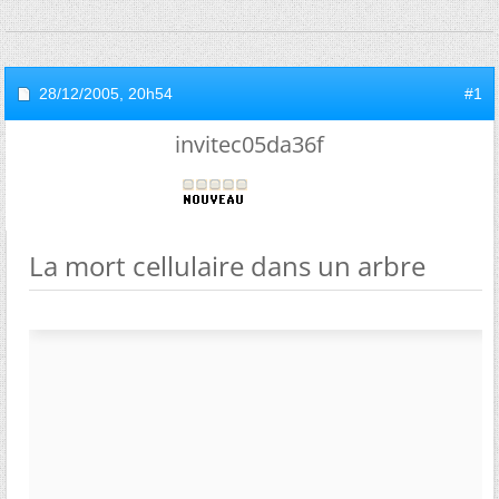
28/12/2005,
20h54
#1
invitec05da36f
La mort cellulaire dans un arbre