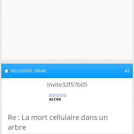
30/12/2005,
00h40
#2
invite32f57b05
Re : La mort cellulaire dans un
arbre