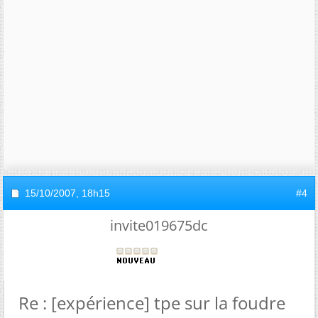
15/10/2007,
18h15
#4
invite019675dc
Re : [expérience] tpe sur la foudre