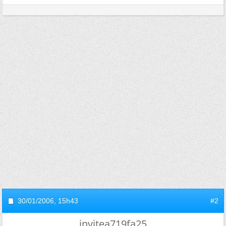
30/01/2006,
15h43
#2
invitea719fa25