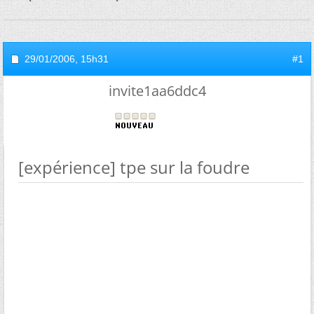
29/01/2006,
15h31
#1
invite1aa6ddc4
[expérience] tpe sur la foudre